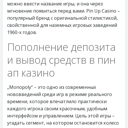
можно ввести название игры, и она через
мгновение появиться перед вами. Pin Up Casino –
популярный бренд с оригинальной стилистикой,
свойственной для наземных игровых заведений
1960-х годов.
Пополнение депозита
и вывод средств в пин
ап казино
„Monopoly“ – это одно из современных
нововведений среди игр в режиме реального
времени, которое впечатлило практически
каждого игрока своим красочным, удобным
интерфейсом и управлением. Цель этой игры –
угадать сегмент, на котором остановится колесо