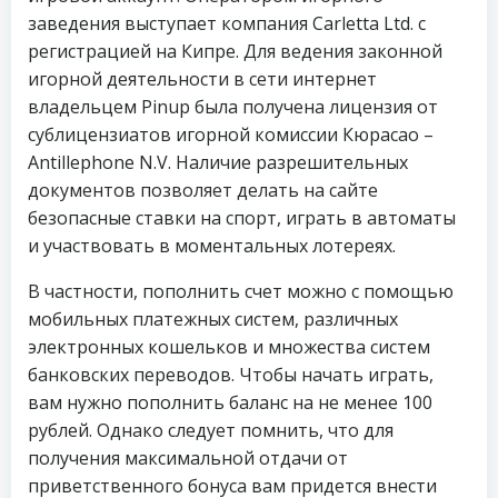
заведения выступает компания Carletta Ltd. с
регистрацией на Кипре. Для ведения законной
игорной деятельности в сети интернет
владельцем Pinup была получена лицензия от
сублицензиатов игорной комиссии Кюрасао –
Antillephone N.V. Наличие разрешительных
документов позволяет делать на сайте
безопасные ставки на спорт, играть в автоматы
и участвовать в моментальных лотереях.
В частности, пополнить счет можно с помощью
мобильных платежных систем, различных
электронных кошельков и множества систем
банковских переводов. Чтобы начать играть,
вам нужно пополнить баланс на не менее 100
рублей. Однако следует помнить, что для
получения максимальной отдачи от
приветственного бонуса вам придется внести