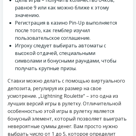
Цель игры – получить количество очков,
равное 9 или как можно ближе к этому
значению.
Регистрация в казино Pin-Up выполняется
после того, как гемблер изучил
пользовательское соглашение.
Игроку следует выбирать автоматы с
высокой отдачей, специальными
символами и бонусными раундами, чтобы
получать крупные призы.
Ставки можно делать с помощью виртуального
депозита, регулируя их размер на свое
усмотрение. „Lightning Roulette“ – это одна из
лучших версий игры в рулетку. Отличительной
особенностью этой игры в рулетку является
бонусный элемент, который позволяет выиграть
невероятные суммы денег. Вам просто нужно
выбрать число от 1 до 5, которое определит