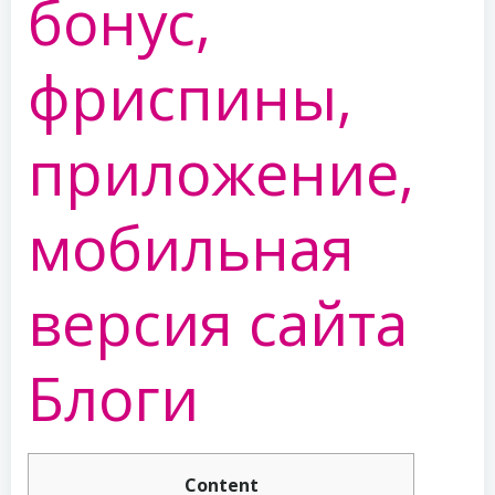
бонус,
фриспины,
приложение,
мобильная
версия сайта
Блоги
Content