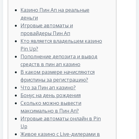
Казино Пин Ап на реальные
деньги
Игровые автоматы и
провайдеры Пин Ап
Кто является владельцем казино
Pin Up?
Пополнение депозита и вывод
средств в пин ап казино
В каком размере начисляются
фриспины за регистрацию?
Что за Пин ап казино?
Бонус на день рождения
Сколько можно вывести
максимально в Пин Ап?
Игровые автоматы онлайн в Pin
Up
Живое казино с Live-дилерами в