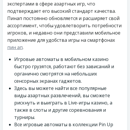
экспертами в сфере азартных игр, что
подтверждает его высокий стандарт качества.
Пинап постоянно обновляется и расширяет свой
ассортимент, чтобы удовлетворить потребности
игроков, и недавно они представили мобильное
приложение для удобства игры на смартфонах
пин ап
.
Игровые автоматы в мобильном казино
быстро грузятся, работают без зависаний и
органично смотрятся на небольших
сенсорных экранах гаджетов.
Здесь вы можете найти все популярные
виды азартных развлечений, вы сможете
рискнуть и выиграть в Live-игры казино, а
также в слоты и другие соревнования и
турниры.
Все игровые автоматы в коллекции Pin Up