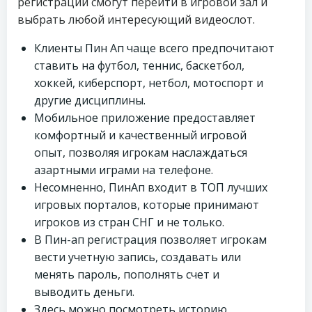
регистрации смогут перейти в игровой зал и
выбрать любой интересующий видеослот.
Клиенты Пин Ап чаще всего предпочитают
ставить на футбол, теннис, баскетбол,
хоккей, киберспорт, нетбол, мотоспорт и
другие дисциплины.
Мобильное приложение предоставляет
комфортный и качественный игровой
опыт, позволяя игрокам наслаждаться
азартными играми на телефоне.
Несомненно, ПинАп входит в ТОП лучших
игровых порталов, которые принимают
игроков из стран СНГ и не только.
В Пин-ап регистрация позволяет игрокам
вести учетную запись, создавать или
менять пароль, пополнять счет и
выводить деньги.
Здесь можно посмотреть историю