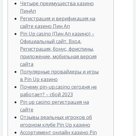
Четыре преимущества казино
ПинАп
Регистрация и верификация на
сайте казино Пин Ап
Pin Up casino (Пин Ап казино) –
Официальный сайт. Вход,
Регистрация, бонус, фриспины,
приложение, мобильная версия
сайта
Популярные провайдеры и игры
в Pin Up казино
Почему pin-up.casino сегодня не
работает? – cбой 2023
Pin up casino регистрация на
сайте
Отзывы реальных игроков об
игорном клубе Pin Up казино
Ассортимент онлайн казино Pin