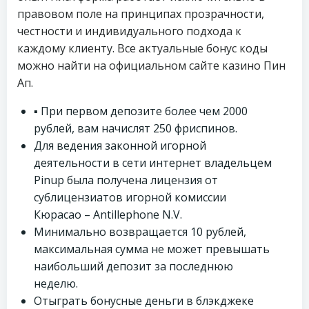
правовом поле на принципах прозрачности,
честности и индивидуального подхода к
каждому клиенту. Все актуальные бонус коды
можно найти на официальном сайте казино Пин
Ап.
▪ При первом депозите более чем 2000
рублей, вам начислят 250 фриспинов.
Для ведения законной игорной
деятельности в сети интернет владельцем
Pinup была получена лицензия от
сублицензиатов игорной комиссии
Кюрасао – Antillephone N.V.
Минимально возвращается 10 рублей,
максимальная сумма не может превышать
наибольший депозит за последнюю
неделю.
Отыграть бонусные деньги в блэкджеке