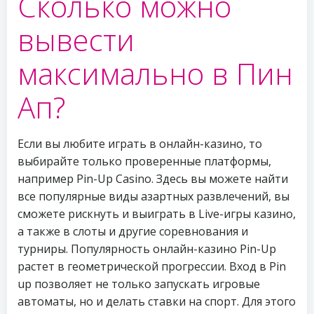
Сколько можно
вывести
максимально в Пин
Ап?
Если вы любите играть в онлайн-казино, то
выбирайте только проверенные платформы,
например Pin-Up Casino. Здесь вы можете найти
все популярные виды азартных развлечений, вы
сможете рискнуть и выиграть в Live-игры казино,
а также в слоты и другие соревнования и
турниры. Популярность онлайн-казино Pin-Up
растет в геометрической прогрессии. Вход в Pin
up позволяет не только запускать игровые
автоматы, но и делать ставки на спорт. Для этого