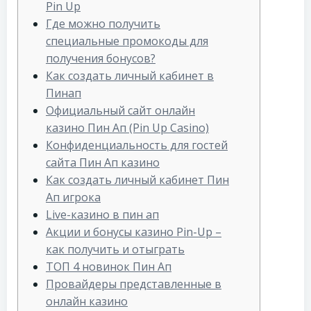
Pin Up
Где можно получить
специальные промокоды для
получения бонусов?
Как создать личный кабинет в
Пинап
Официальный сайт онлайн
казино Пин Ап (Pin Up Casino)
Конфиденциальность для гостей
сайта Пин Ап казино
Как создать личный кабинет Пин
Ап игрока
Live-казино в пин ап
Акции и бонусы казино Pin-Up –
как получить и отыграть
ТОП 4 новинок Пин Ап
Провайдеры представленные в
онлайн казино