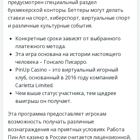
предусмотрен специальный раздел
букмекерской конторы. Беттеры могут делать
ставки на спорт, киберспорт, виртуальные спорт
и различные культурные события.
Конкретные сроки зависят от выбранного
платежного метода.
Эта игра основана на истории настоящего
человека – Гонсало Писарро.
PinUp Casino – это виртуальный игорный
клуб, основанный в 2016 году компанией
Carletta Limited.
Чем выше статус участника, тем щедрее
выигрыш он получает.
Эта программа предоставляет игрокам
возможность получать различные
вознаграждения на приятных условиях. Работа
Пин Ап казино в России считается лицензионной,