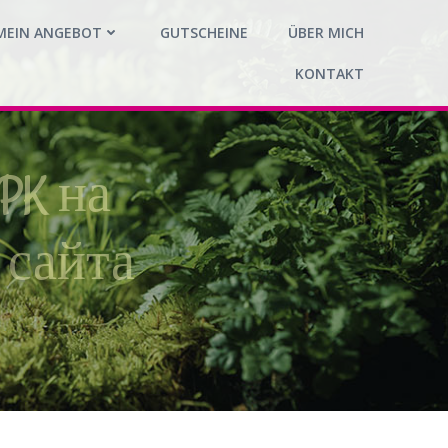
MEIN ANGEBOT
GUTSCHEINE
ÜBER MICH
KONTAKT
APK на
 сайта