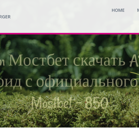
HOME
RGER
 in Мостбет скачать 
ид с официального
Mostbet – 850