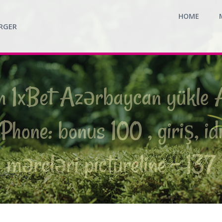
HOME
RGER
in 1xBet Azərbaycan yükle 
iPhone: bonus 100 , giriş, i
mərcləri pictureline – 137