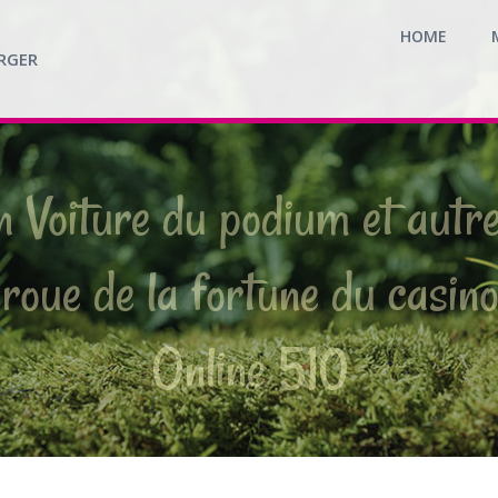
HOME
RGER
n Voiture du podium et autr
 roue de la fortune du casi
Online 510