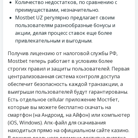
Количество недостатков, по сравнению с
преимуществами, незначительно.
Mostbet UZ регулярно предлагает своим
пользователям разнообразные бонусы и
акции, делая процесс ставок еще более
привлекательным и выгодным.
Получив лицензию от налоговой службы РФ,
Mostbet теперь работает в условиях более
строгих правил и защиты пользователей. Первая
централизованная система контроля доступа
обеспечит безопасность каждой транзакции, а
выигрыши пользователей будут гарантированы.
Есть отдельное cellular приложение Мостбет,
которые вы можете бесплатно скачать на
смартфон (на Андроид, на Айфон) или компьютер
(iOS, Windows). Апк-файл для скачивания
находиться прямо на официальном сайте казино.