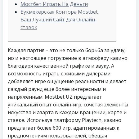
Мостбет Играть На Деньги
Букмекерская Контора Mostbet:
Ваш Лучший Сайт Для Онлайн-
ставок
Каждая партия – это не только борьба за удачу,
но и настоящее погружение в атмосферу казино
благодаря качественной графике и звуку. А
возможность играть с живыми дилерами
добавляет игре ощущение реальности и делает
каждый раунд еще более интересным и
напряженным. Mostbet UZ предлагает
уникальный опыт онлайн-игр, сочетая элементы
искусства и азарта в каждом вращении, карте и
ставке. Используя платформу Playtech, казино
предлагает более 600 игр, адаптированных к
предпочтениям пользователей, обещая