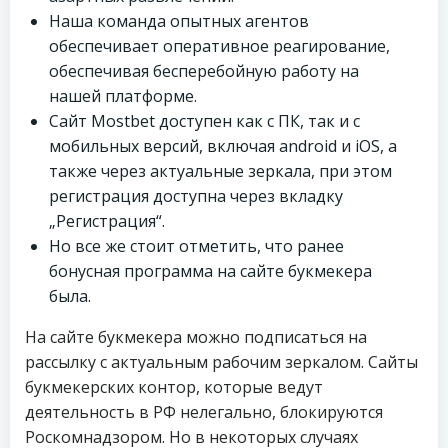
Наша команда опытных агентов
обеспечивает оперативное реагирование,
обеспечивая бесперебойную работу на
нашей платформе.
Сайт Mostbet доступен как с ПК, так и с
мобильных версий, включая android и iOS, а
также через актуальные зеркала, при этом
регистрация доступна через вкладку
„Регистрация“.
Но все же стоит отметить, что ранее
бонусная программа на сайте букмекера
была.
На сайте букмекера можно подписаться на
рассылку с актуальным рабочим зеркалом. Сайты
букмекерских контор, которые ведут
деятельность в РФ нелегально, блокируются
Роскомнадзором. Но в некоторых случаях