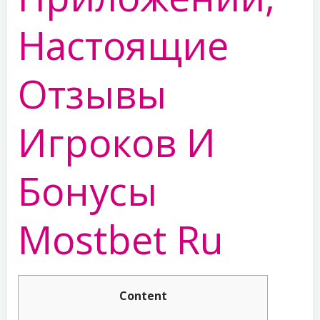
Настоящие
Отзывы
Игроков И
Бонусы
Mostbet Ru
Content