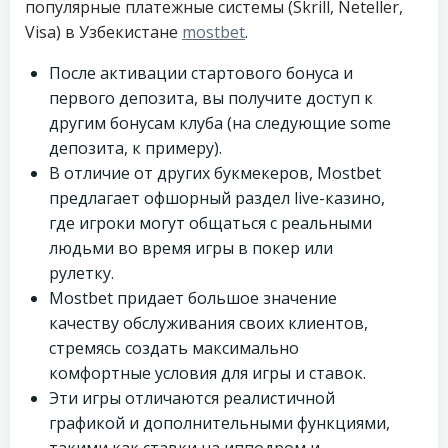
популярные платежные системы (Skrill, Neteller,
Visa) в Узбекистане
mostbet
.
После активации стартового бонуса и
первого депозита, вы получите доступ к
другим бонусам клуба (на следующие some
депозита, к примеру).
В отличие от других букмекеров, Mostbet
предлагает офшорный раздел live-казино,
где игроки могут общаться с реальными
людьми во время игры в покер или
рулетку.
Mostbet придает большое значение
качеству обслуживания своих клиентов,
стремясь создать максимально
комфортные условия для игры и ставок.
Эти игры отличаются реалистичной
графикой и дополнительными функциями,