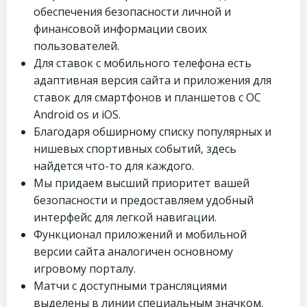
обеспечения безопасности личной и
финансовой информации своих
пользователей.
Для ставок с мобильного телефона есть
адаптивная версия сайта и приложения для
ставок для смартфонов и планшетов с ОС
Android os и iOS.
Благодаря обширному списку популярных и
нишевых спортивных событий, здесь
найдется что-то для каждого.
Мы придаем высший приоритет вашей
безопасности и предоставляем удобный
интерфейс для легкой навигации.
Функционал приложений и мобильной
версии сайта аналогичен основному
игровому порталу.
Матчи с доступными трансляциями
выделены в линии специальным значком.