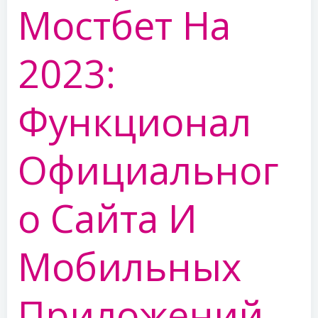
Мостбет На
2023:
Функционал
Официальног
о Сайта И
Мобильных
Приложений,