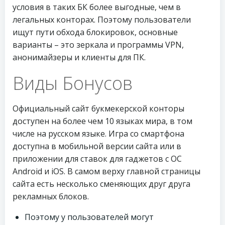
условия в таких БК более выгодные, чем в
легальных конторах. Поэтому пользователи
ищут пути обхода блокировок, основные
варианты – это зеркала и программы VPN,
анонимайзеры и клиенты для ПК.
Виды Бонусов
Официальный сайт букмекерской конторы
доступен на более чем 10 языках мира, в том
числе на русском языке. Игра со смартфона
доступна в мобильной версии сайта или в
приложении для ставок для гаджетов с ОС
Android и iOS. В самом верху главной страницы
сайта есть несколько сменяющих друг друга
рекламных блоков.
Поэтому у пользователей могут