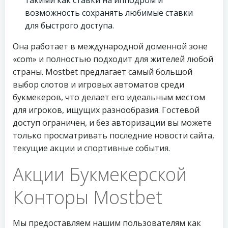
такими как ставки на ипподром и
возможность сохранять любимые ставки
для быстрого доступа.
Она работает в международной доменной зоне
«com» и полностью подходит для жителей любой
страны. Mostbet предлагает самый большой
выбор слотов и игровых автоматов среди
букмекеров, что делает его идеальным местом
для игроков, ищущих разнообразия. Гостевой
доступ ограничен, и без авторизации вы можете
только просматривать последние новости сайта,
текущие акции и спортивные события.
Акции Букмекерской
Конторы Mostbet
Мы предоставляем нашим пользователям как