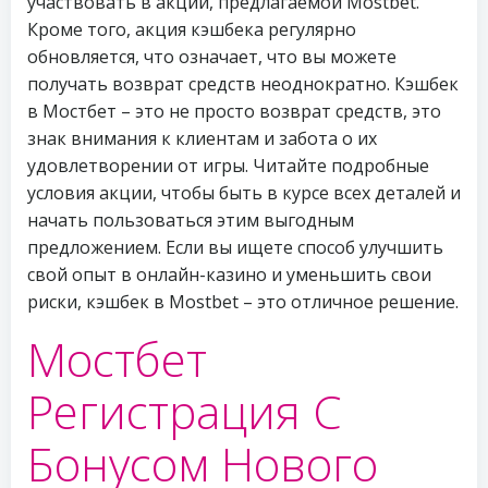
участвовать в акции, предлагаемой Mostbet.
Кроме того, акция кэшбека регулярно
обновляется, что означает, что вы можете
получать возврат средств неоднократно. Кэшбек
в Мостбет – это не просто возврат средств, это
знак внимания к клиентам и забота о их
удовлетворении от игры. Читайте подробные
условия акции, чтобы быть в курсе всех деталей и
начать пользоваться этим выгодным
предложением. Если вы ищете способ улучшить
свой опыт в онлайн-казино и уменьшить свои
риски, кэшбек в Mostbet – это отличное решение.
Мостбет
Регистрация С
Бонусом Нового