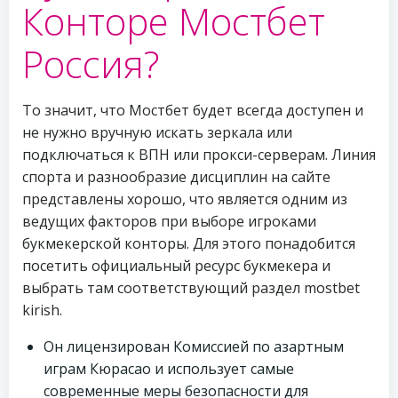
Конторе Мостбет
Россия?
То значит, что Мостбет будет всегда доступен и
не нужно вручную искать зеркала или
подключаться к ВПН или прокси-серверам. Линия
спорта и разнообразие дисциплин на сайте
представлены хорошо, что является одним из
ведущих факторов при выборе игроками
букмекерской конторы. Для этого понадобится
посетить официальный ресурс букмекера и
выбрать там соответствующий раздел mostbet
kirish.
Он лицензирован Комиссией по азартным
играм Кюрасао и использует самые
современные меры безопасности для