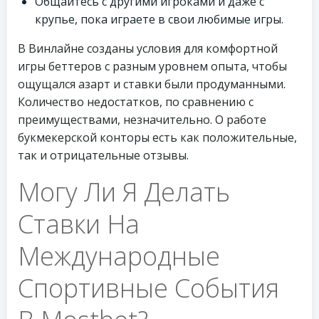
Общайтесь с другими игроками и даже с
крупье, пока играете в свои любимые игры.
В Винлайне созданы условия для комфортной
игры беттеров с разным уровнем опыта, чтобы
ощущался азарт и ставки были продуманными.
Количество недостатков, по сравнению с
преимуществами, незначительно. О работе
букмекерской конторы есть как положительные,
так и отрицательные отзывы.
Могу Ли Я Делать
Ставки На
Международные
Спортивные События