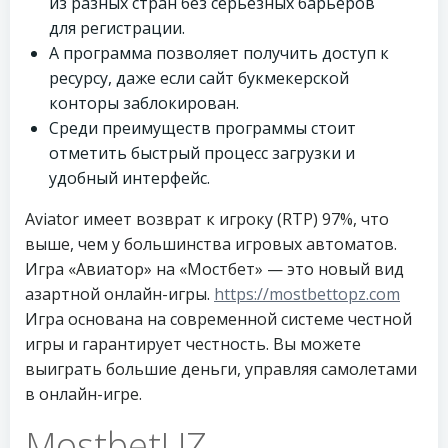
из разных стран без серьезных барьеров
для регистрации.
А программа позволяет получить доступ к
ресурсу, даже если сайт букмекерской
конторы заблокирован.
Среди преимуществ программы стоит
отметить быстрый процесс загрузки и
удобный интерфейс.
Aviator имеет возврат к игроку (RTP) 97%, что
выше, чем у большинства игровых автоматов.
Игра «Авиатор» на «Мостбет» — это новый вид
азартной онлайн-игры.
https://mostbettopz.com
Игра основана на современной системе честной
игры и гарантирует честность. Вы можете
выиграть большие деньги, управляя самолетами
в онлайн-игре.
MostbetUZ