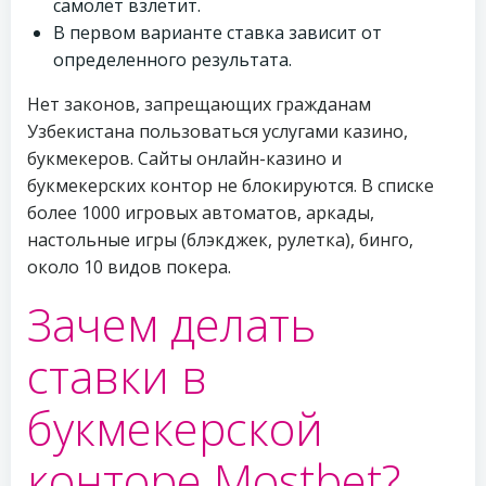
самолет взлетит.
В первом варианте ставка зависит от
определенного результата.
Нет законов, запрещающих гражданам
Узбекистана пользоваться услугами казино,
букмекеров. Сайты онлайн-казино и
букмекерских контор не блокируются. В списке
более 1000 игровых автоматов, аркады,
настольные игры (блэкджек, рулетка), бинго,
около 10 видов покера.
Зачем делать
ставки в
букмекерской
конторе Mostbet?