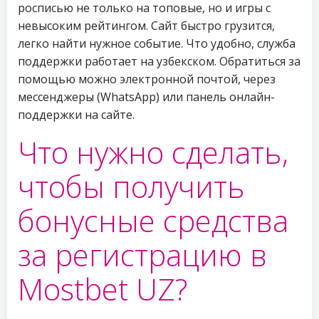
росписью не только на топовые, но и игры с
невысоким рейтингом. Сайт быстро грузится,
легко найти нужное событие. Что удобно, служба
поддержки работает на узбекском. Обратиться за
помощью можно электронной почтой, через
мессенджеры (WhatsApp) или панель онлайн-
поддержки на сайте.
Что нужно сделать,
чтобы получить
бонусные средства
за регистрацию в
Mostbet UZ?