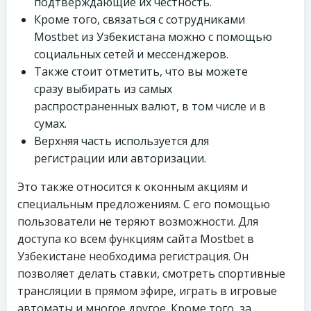
подтверждающие их честность.
Кроме того, связаться с сотрудниками
Mostbet из Узбекистана можно с помощью
социальных сетей и мессенджеров.
Также стоит отметить, что вы можете
сразу выбирать из самых
распространенных валют, в том числе и в
сумах.
Верхняя часть используется для
регистрации или авторизации.
Это также относится к оконным акциям и
специальным предложениям. С его помощью
пользователи не теряют возможности. Для
доступа ко всем функциям сайта Mostbet в
Узбекистане необходима регистрация. Он
позволяет делать ставки, смотреть спортивные
трансляции в прямом эфире, играть в игровые
автоматы и многое другое. Кроме того, за