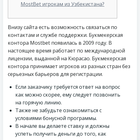
MostBet игрокам из Узбекистана?
Внизу сайта есть возможность связаться по
контактам и службе поддержки. Букмекерская
контора Mostbet появилась в 2009 году. В
настоящее время работает по международной
лицензии, выданной на Кюрасао. Букмекерская
контора принимает игроков из разных стран без
серьезных барьеров для регистрации.
Если заказчику требуется ответ на вопрос
как можно скорее, ему следует позвонить
на горячую линию.
Также не забудьте ознакомиться с
условиями бонусной программы.
В начале вы делаете ставку и должны
успеть получить деньги до того, как