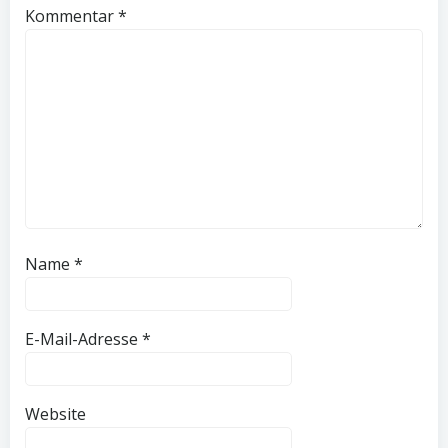
Kommentar
*
Name
*
E-Mail-Adresse
*
Website