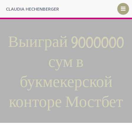
Zum
CLAUDIA HECHENBERGER
Inhalt
springen
Выиграй 9000000
сум в
букмекерской
конторе Мостбет