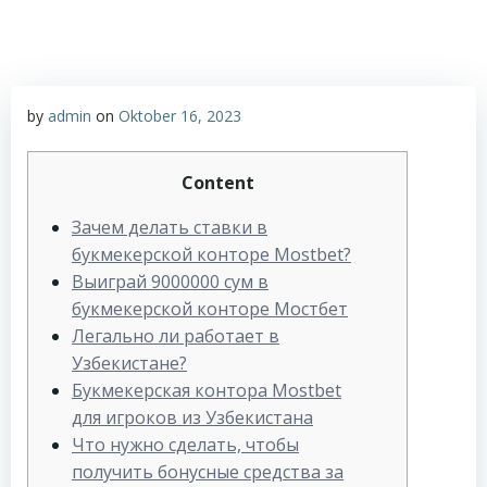
by
admin
on
Oktober 16, 2023
Content
Зачем делать ставки в
букмекерской конторе Mostbet?
Выиграй 9000000 сум в
букмекерской конторе Мостбет
Легально ли работает в
Узбекистане?
Букмекерская контора Mostbet
для игроков из Узбекистана
Что нужно сделать, чтобы
получить бонусные средства за