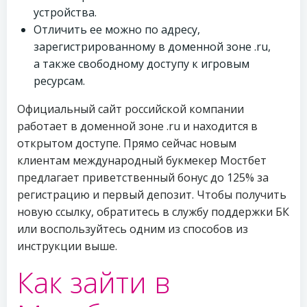
устройства.
Отличить ее можно по адресу,
зарегистрированному в доменной зоне .ru,
а также свободному доступу к игровым
ресурсам.
Официальный сайт российской компании
работает в доменной зоне .ru и находится в
открытом доступе. Прямо сейчас новым
клиентам международный букмекер Мостбет
предлагает приветственный бонус до 125% за
регистрацию и первый депозит. Чтобы получить
новую ссылку, обратитесь в службу поддержки БК
или воспользуйтесь одним из способов из
инструкции выше.
Как зайти в