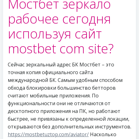
Мостбет зеркало
рабочее сегодня
используя сайт
mostbet com site?
Сейчас зеркальный адрес БК Мостбет – это
точная копия официального сайта
международной БК. Самым удобным способом
обхода блокировки большинство бетторов
считают мобильные приложения. По
функциональности они не отличаются от
десктопного приложения на ПК, но работают
быстрее, не привязаны к определенной локации,
открываются без дополнительных инструментов.
https://mostbetuztop.com/aviator/
Насколько