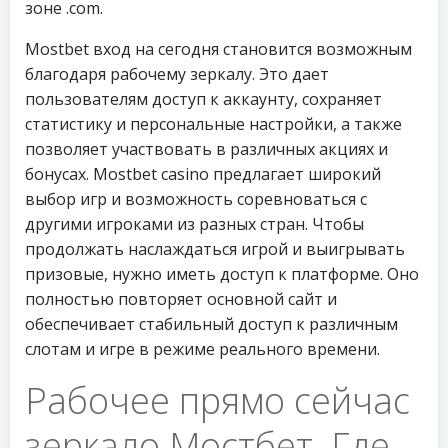
зоне .com.
Mostbet вход на сегодня становится возможным
благодаря рабочему зеркалу. Это дает
пользователям доступ к аккаунту, сохраняет
статистику и персональные настройки, а также
позволяет участвовать в различных акциях и
бонусах. Mostbet casino предлагает широкий
выбор игр и возможность соревноваться с
другими игроками из разных стран. Чтобы
продолжать наслаждаться игрой и выигрывать
призовые, нужно иметь доступ к платформе. Оно
полностью повторяет основной сайт и
обеспечивает стабильный доступ к различным
слотам и игре в режиме реального времени.
Рабочее прямо сейчас
зеркало Мостбет. Где