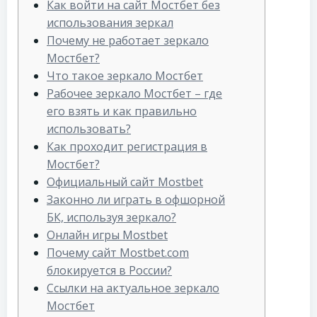
Как войти на сайт Мостбет без
использования зеркал
Почему не работает зеркало
Мостбет?
Что такое зеркало Мостбет
Рабочее зеркало Мостбет – где
его взять и как правильно
использовать?
Как проходит регистрация в
Мостбет?
Официальный сайт Mostbet
Законно ли играть в офшорной
БК, используя зеркало?
Онлайн игры Mostbet
Почему сайт Mostbet.com
блокируется в России?
Ссылки на актуальное зеркало
Мостбет