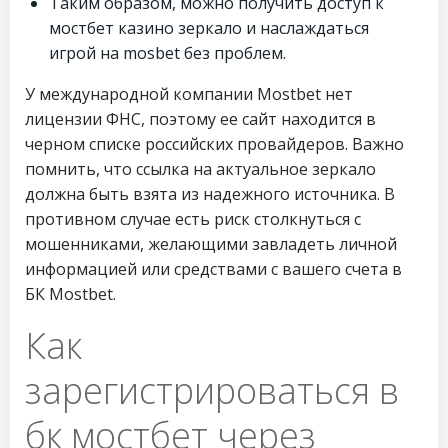
Таким образом, можно получить доступ к
мостбет казино зеркало и наслаждаться
игрой на mosbet без проблем.
У международной компании Mostbet нет
лицензии ФНС, поэтому ее сайт находится в
черном списке российских провайдеров. Важно
помнить, что ссылка на актуальное зеркало
должна быть взята из надежного источника. В
противном случае есть риск столкнуться с
мошенниками, желающими завладеть личной
информацией или средствами с вашего счета в
БК Mostbet.
Как
зарегистрироваться в
бк мостбет через