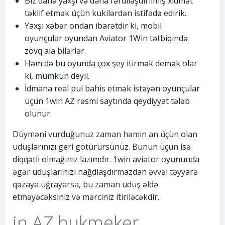
Biz daha yaxşı və daha fərdiləşdirilmiş xidmət
təklif etmək üçün kukilərdən istifadə edirik.
Yaxşı xəbər ondan ibarətdir ki, mobil
oyunçular oyundan Aviator 1Win tətbiqində
zövq ala bilərlər.
Həm də bu oyunda çox şey itirmək demək olar
ki, mümkün deyil.
İdmana real pul bahis etmək istəyən oyunçular
üçün 1win AZ rəsmi saytında qeydiyyat tələb
olunur.
Düyməni vurduğunuz zaman həmin an üçün olan
uduşlarınızı geri götürürsünüz. Bunun üçün isə
diqqətli olmağınız lazımdır. 1win aviator oyununda
əgər uduşlarınızı nağdlaşdırmazdan əvvəl təyyarə
qəzaya uğrayarsa, bu zaman uduş əldə
etməyəcəksiniz və mərciniz itiriləcəkdir.
in AZ bukmeker