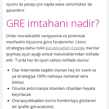
oyunu ilə yanaşı çox sayda əlavə üstünlüklər də
qazandırır.
GRE imtahanı nədir?
Onlar mürəkkəblik səviyyəsinə və potensial
mənfəətin ölçüsünə görə fərqlənirlər. Lkinci
strategiya daha riskli
xüsusiyyətləti özündə
mərclər
qoymaq üçün aşağı əmsal məlumatlarından istifadə
edir. Turda hər iki oyun sahəsi istifadə olunur.
Olar İnternetdə təqdim olunan heç bir sxem və
ya strategiya 100% nəticəyə zəmanət verə
bilməz.
Onunla avtorizasiya istənilən cihazdan həyata
keçiriləcək.
Ona qoşulduqdan sonra hündürlüyü göstərən
bir qrafiki görəcəksiniz.