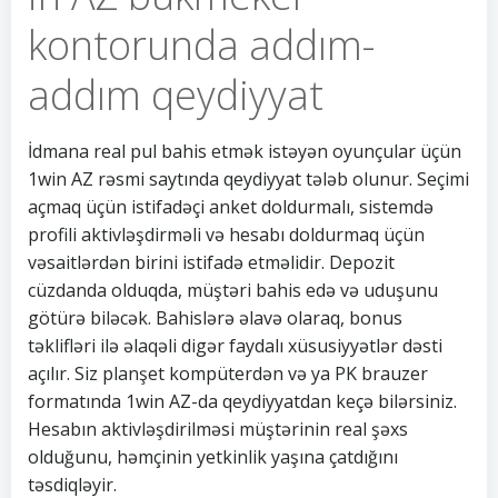
kontorunda addım-
addım qeydiyyat
İdmana real pul bahis etmək istəyən oyunçular üçün
1win AZ rəsmi saytında qeydiyyat tələb olunur. Seçimi
açmaq üçün istifadəçi anket doldurmalı, sistemdə
profili aktivləşdirməli və hesabı doldurmaq üçün
vəsaitlərdən birini istifadə etməlidir. Depozit
cüzdanda olduqda, müştəri bahis edə və uduşunu
götürə biləcək. Bahislərə əlavə olaraq, bonus
təklifləri ilə əlaqəli digər faydalı xüsusiyyətlər dəsti
açılır. Siz planşet kompüterdən və ya PK brauzer
formatında 1win AZ-da qeydiyyatdan keçə bilərsiniz.
Hesabın aktivləşdirilməsi müştərinin real şəxs
olduğunu, həmçinin yetkinlik yaşına çatdığını
təsdiqləyir.