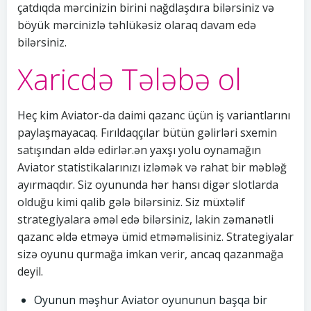
çatdıqda mərcinizin birini nağdlaşdıra bilərsiniz və
böyük mərcinizlə təhlükəsiz olaraq davam edə
bilərsiniz.
Xaricdə Tələbə ol
Heç kim Aviator-da daimi qazanc üçün iş variantlarını
paylaşmayacaq. Fırıldaqçılar bütün gəlirləri sxemin
satışından əldə edirlər.ən yaxşı yolu oynamağın
Aviator statistikalarınızı izləmək və rahat bir məbləğ
ayırmaqdır. Siz oyununda hər hansı digər slotlarda
olduğu kimi qalib gələ bilərsiniz. Siz müxtəlif
strategiyalara əməl edə bilərsiniz, lakin zəmanətli
qazanc əldə etməyə ümid etməməlisiniz. Strategiyalar
sizə oyunu qurmağa imkan verir, ancaq qazanmağa
deyil.
Oyunun məşhur Aviator oyununun başqa bir