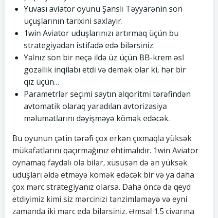
Yuvası aviator oyunu Şanslı Təyyarənin son
uçuşlarının tarixini saxlayır.
1win Aviator uduşlarınızı artırmaq üçün bu
strategiyadan istifadə edə bilərsiniz.
Yalnız son bir neçə ildə üz üçün BB-krem əsl
gözəllik inqilabı etdi və demək olar ki, hər bir
qız üçün…
Parametrlər seçimi saytın alqoritmi tərəfindən
avtomatik olaraq yaradılan avtorizasiya
məlumatlarını dəyişməyə kömək edəcək.
Bu oyunun çətin tərəfi çox erkən çıxmaqla yüksək
mükafatlarını qaçırmağınız ehtimalıdır. 1win Aviator
oynamaq faydalı ola bilər, xüsusən də ən yüksək
uduşları əldə etməyə kömək edəcək bir və ya daha
çox mərc strategiyanız olarsa. Daha öncə də qeyd
etdiyimiz kimi siz mərcinizi tənzimləməyə və eyni
zamanda iki mərc edə bilərsiniz. Əmsal 1.5 civarına