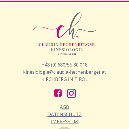
ADDRESS
+43 (0) 680/55 80 018
kinesiologie@claudia-hechenberger.at
KIRCHBERG IN TIROL
AGB
DATENSCHUTZ
IMPRESSUM