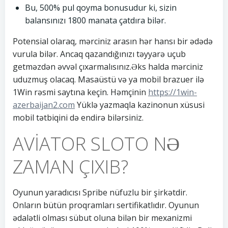
Bu, 500% pul qoyma bonusudur ki, sizin
balansınızı 1800 manata çatdıra bilər.
Potensial olaraq, mərciniz arasın hər hansı bir ədədə
vurula bilər. Ancaq qazandığınızı təyyarə uçub
getməzdən əvvəl çıxarmalısınız.Əks halda mərciniz
uduzmuş olacaq. Masaüstü və ya mobil brazuer ilə
1Win rəsmi saytına keçin. Həmçinin
https://1win-
azerbaijan2.com
Yüklə yazmaqla kazinonun xüsusi
mobil tətbiqini də endirə bilərsiniz.
AVİATOR SLOTO NƏ
ZAMAN ÇIXIB?
Oyunun yaradıcısı Spribe nüfuzlu bir şirkətdir.
Onların bütün proqramları sertifikatlıdır. Oyunun
ədalətli olması sübut oluna bilən bir mexanizmi