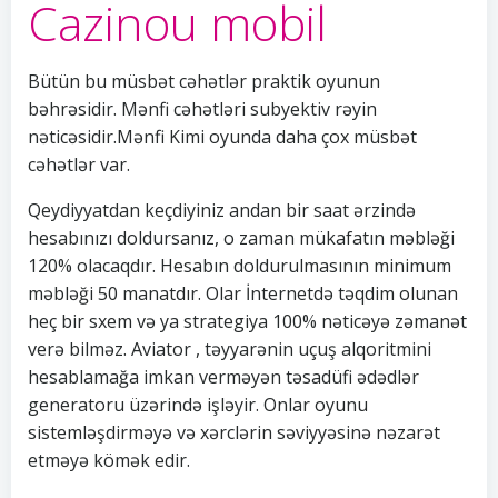
Cazinou mobil
Bütün bu müsbət cəhətlər praktik oyunun
bəhrəsidir. Mənfi cəhətləri subyektiv rəyin
nəticəsidir.Mənfi Kimi oyunda daha çox müsbət
cəhətlər var.
Qeydiyyatdan keçdiyiniz andan bir saat ərzində
hesabınızı doldursanız, o zaman mükafatın məbləği
120% olacaqdır. Hesabın doldurulmasının minimum
məbləği 50 manatdır. Olar İnternetdə təqdim olunan
heç bir sxem və ya strategiya 100% nəticəyə zəmanət
verə bilməz. Aviator , təyyarənin uçuş alqoritmini
hesablamağa imkan verməyən təsadüfi ədədlər
generatoru üzərində işləyir. Onlar oyunu
sistemləşdirməyə və xərclərin səviyyəsinə nəzarət
etməyə kömək edir.