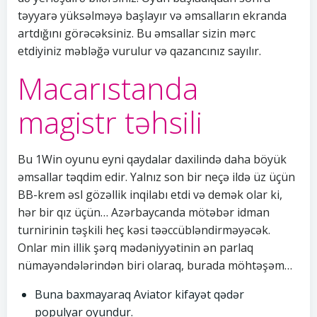
təyyarə yüksəlməyə başlayır və əmsalların ekranda
artdığını görəcəksiniz. Bu əmsallar sizin mərc
etdiyiniz məbləğə vurulur və qazancınız sayılır.
Macarıstanda
magistr təhsili
Bu 1Win oyunu eyni qaydalar daxilində daha böyük
əmsallar təqdim edir. Yalnız son bir neçə ildə üz üçün
BB-krem əsl gözəllik inqilabı etdi və demək olar ki,
hər bir qız üçün… Azərbaycanda mötəbər idman
turnirinin təşkili heç kəsi təəccübləndirməyəcək.
Onlar min illik şərq mədəniyyətinin ən parlaq
nümayəndələrindən biri olaraq, burada möhtəşəm…
Buna baxmayaraq Aviator kifayət qədər
populyar oyundur.