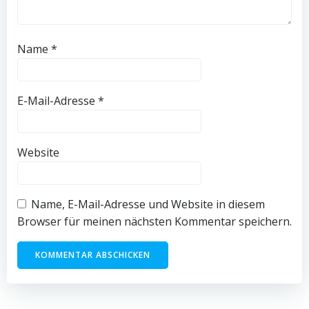
Name
*
E-Mail-Adresse
*
Website
Name, E-Mail-Adresse und Website in diesem
Browser für meinen nächsten Kommentar speichern.