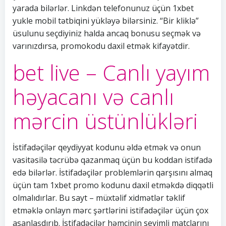
yarada bilərlər. Linkdən telefonunuz üçün 1xbet
yukle mobil tətbiqini yükləyə bilərsiniz. “Bir kliklə”
üsulunu seçdiyiniz halda ancaq bonusu seçmək və
varınızdırsa, promokodu daxil etmək kifayətdir.
bet live – Canlı yayım
həyacanı və canlı
mərcin üstünlükləri
İstifadəçilər qeydiyyat kodunu əldə etmək və onun
vasitəsilə təcrübə qazanmaq üçün bu koddan istifadə
edə bilərlər. İstifadəçilər problemlərin qarşısını almaq
üçün tam 1xbet promo kodunu daxil etməkdə diqqətli
olmalıdırlar. Bu sayt – müxtəlif xidmətlər təklif
etməklə onlayn mərc şərtlərini istifadəçilər üçün çox
asanlaşdırıb. İstifadəçilər həmçinin sevimli matçlarını