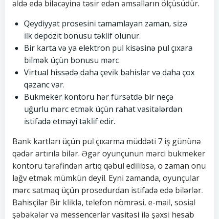
əldə edə biləcəyinə təsir edən əmsalların ölçüsüdür.
Qeydiyyat prosesini tamamlayan zaman, sizə
ilk depozit bonusu təklif olunur.
Bir karta və ya elektron pul kisəsinə pul çıxara
bilmək üçün bonusu mərc
Virtual hissədə daha çevik bahislər və daha çox
qazanc var.
Bukmeker kontoru hər fürsətdə bir neçə
uğurlu mərc etmək üçün rahat vasitələrdən
istifadə etməyi təklif edir.
Bank kartları üçün pul çıxarma müddəti 7 iş gününə
qədər artırıla bilər. Əgər oyunçunun mərci bukmeker
kontoru tərəfindən artıq qəbul edilibsə, o zaman onu
ləğv etmək mümkün deyil. Eyni zamanda, oyunçular
mərc satmaq üçün prosedurdan istifadə edə bilərlər.
Bahisçilər Bir kliklə, telefon nömrəsi, e-mail, sosial
şəbəkələr və messencerlər vasitəsi ilə şəxsi hesab