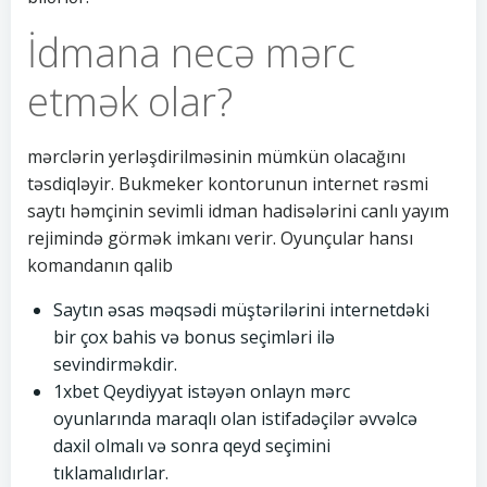
İdmana necə mərc
etmək olar?
mərclərin yerləşdirilməsinin mümkün olacağını
təsdiqləyir. Bukmeker kontorunun internet rəsmi
saytı həmçinin sevimli idman hadisələrini canlı yayım
rejimində görmək imkanı verir. Oyunçular hansı
komandanın qalib
Saytın əsas məqsədi müştərilərini internetdəki
bir çox bahis və bonus seçimləri ilə
sevindirməkdir.
1xbet Qeydiyyat istəyən onlayn mərc
oyunlarında maraqlı olan istifadəçilər əvvəlcə
daxil olmalı və sonra qeyd seçimini
tıklamalıdırlar.