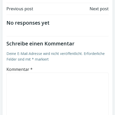
Beitragsnavigation
Beitragsnav
Previous post
Next post
No responses yet
Schreibe einen Kommentar
Deine E-Mail-Adresse wird nicht veröffentlicht.
Erforderliche
Felder sind mit
*
markiert
Kommentar
*