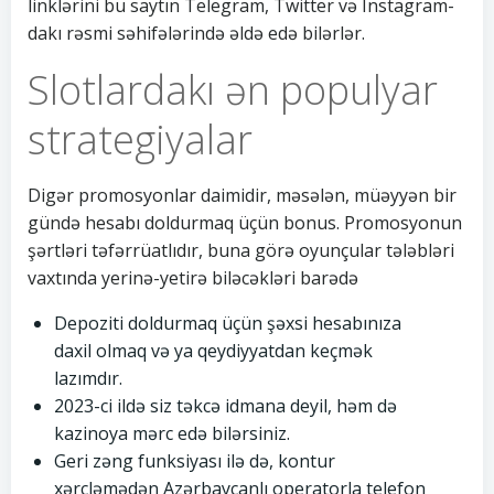
linklərini bu saytın Telegram, Twitter və Instagram-
dakı rəsmi səhifələrində əldə edə bilərlər.
Slotlardakı ən populyar
strategiyalar
Digər promosyonlar daimidir, məsələn, müəyyən bir
gündə hesabı doldurmaq üçün bonus. Promosyonun
şərtləri təfərrüatlıdır, buna görə oyunçular tələbləri
vaxtında yerinə-yetirə biləcəkləri barədə
Depoziti doldurmaq üçün şəxsi hesabınıza
daxil olmaq və ya qeydiyyatdan keçmək
lazımdır.
2023-ci ildə siz təkcə idmana deyil, həm də
kazinoya mərc edə bilərsiniz.
Geri zəng funksiyası ilə də, kontur
xərcləmədən Azərbaycanlı operatorla telefon