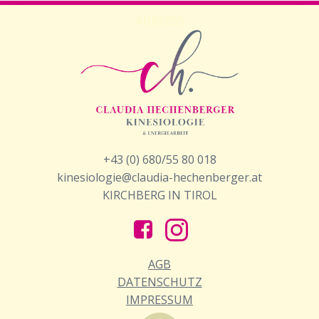
ADDRESS
+43 (0) 680/55 80 018
kinesiologie@claudia-hechenberger.at
KIRCHBERG IN TIROL
AGB
DATENSCHUTZ
IMPRESSUM