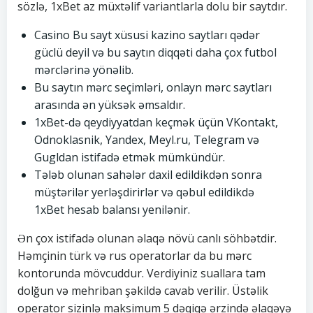
sözlə, 1xBet az müxtəlif variantlarla dolu bir saytdır.
Casino Bu sayt xüsusi kazino saytları qədər
güclü deyil və bu saytın diqqəti daha çox futbol
mərclərinə yönəlib.
Bu saytın mərc seçimləri, onlayn mərc saytları
arasında ən yüksək əmsaldır.
1xBet-də qeydiyyatdan keçmək üçün VKontakt,
Odnoklasnik, Yandex, Meyl.ru, Telegram və
Gugldan istifadə etmək mümkündür.
Tələb olunan sahələr daxil edildikdən sonra
müştərilər yerləşdirirlər və qəbul edildikdə
1xBet hesab balansı yenilənir.
Ən çox istifadə olunan əlaqə növü canlı söhbətdir.
Həmçinin türk və rus operatorlar da bu mərc
kontorunda mövcuddur. Verdiyiniz suallara tam
dolğun və mehriban şəkildə cavab verilir. Üstəlik
operator sizinlə maksimum 5 dəqiqə ərzində əlaqəyə