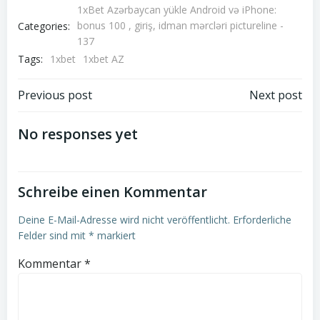
1xBet Azərbaycan yükle Android və iPhone:
bonus 100 , giriş, idman mərcləri pictureline -
Categories:
137
Tags:
1xbet
1xbet AZ
Beitragsnavigation
Beitragsnav
Previous post
Next post
No responses yet
Schreibe einen Kommentar
Deine E-Mail-Adresse wird nicht veröffentlicht.
Erforderliche
Felder sind mit
*
markiert
Kommentar
*