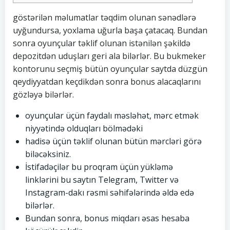
göstərilən məlumatlar təqdim olunan sənədlərə
uyğundursa, yoxlama uğurla başa çatacaq. Bundan
sonra oyunçular təklif olunan istənilən şəkildə
depozitdən uduşları geri ala bilərlər. Bu bukmeker
kontorunu seçmiş bütün oyunçular saytda düzgün
qeydiyyatdan keçdikdən sonra bonus alacaqlarını
gözləyə bilərlər.
oyunçular üçün faydalı məsləhət, mərc etmək
niyyətində olduqları bölmədəki
hadisə üçün təklif olunan bütün mərcləri görə
biləcəksiniz.
İstifadəçilər bu proqram üçün yükləmə
linklərini bu saytın Telegram, Twitter və
Instagram-dakı rəsmi səhifələrində əldə edə
bilərlər.
Bundan sonra, bonus miqdarı əsas hesaba