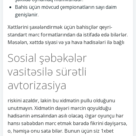
Bahis üçün mövcud çempionatların sayı daim
genişlənir.
Xəttlərini şaxələndirmək üçün bahisçilər qeyri-
standart mərc formatlarından da istifadə edə bilərlər.
Məsələn, xəttdə siyasi və ya hava hadisələri ilə bağlı
Sosial şəbəkələr
vasitəsilə sürətli
avtorizasiya
riskini azaldır, lakin bu xidmətin pullu olduğunu
unutmayın. Xidmətin dəyəri mərcin qoyulduğu
hadisənin əmsalından asılı olacaq. Əgər oyunçu hər
hansı səbəbdən mərc etmək barədə fikrini dəyişərsə,
o, həmişə onu sata bilər. Bunun üçün siz 1xbet