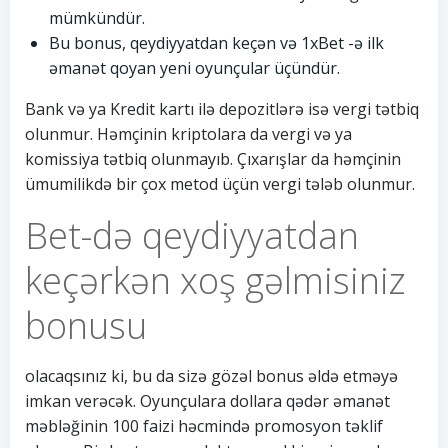
mümkündür.
Bu bonus, qeydiyyatdan keçən və 1xBet -ə ilk
əmanət qoyan yeni oyunçular üçündür.
Bank və ya Kredit kartı ilə depozitlərə isə vergi tətbiq
olunmur. Həmçinin kriptolara da vergi və ya
komissiya tətbiq olunmayıb. Çıxarışlar da həmçinin
ümumilikdə bir çox metod üçün vergi tələb olunmur.
Bet-də qeydiyyatdan
keçərkən xoş gəlmisiniz
bonusu
olacaqsınız ki, bu da sizə gözəl bonus əldə etməyə
imkan verəcək. Oyunçulara dollara qədər əmanət
məbləğinin 100 faizi həcmində promosyon təklif