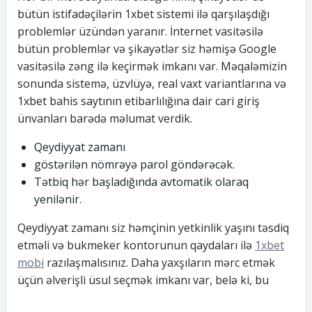
bütün istifadəçilərin 1xbet sistemi ilə qarşılaşdığı
problemlər üzündən yaranır. İnternet vasitəsilə
bütün problemlər və şikayətlər siz həmişə Google
vasitəsilə zəng ilə keçirmək imkanı var. Məqaləmizin
sonunda sistemə, üzvlüyə, real vaxt variantlarına və
1xbet bahis saytının etibarlılığına dair cari giriş
ünvanları barədə məlumat verdik.
Qeydiyyat zamanı
göstərilən nömrəyə parol göndərəcək.
Tətbiq hər başladığında avtomatik olaraq
yenilənir.
Qeydiyyat zamanı siz həmçinin yetkinlik yaşını təsdiq
etməli və bukmeker kontorunun qaydaları ilə
1xbet
mobi
razılaşmalısınız. Daha yaxşıların mərc etmək
üçün əlverişli üsul seçmək imkanı var, belə ki, bu