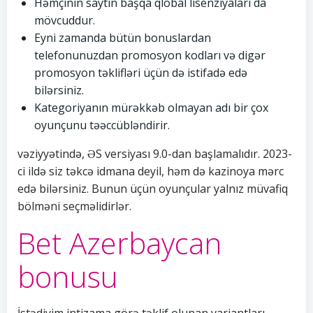
Həmçinin saytın başqa qlobal lisenziyaları da
mövcuddur.
Eyni zamanda bütün bonuslardan
telefonunuzdan promosyon kodları və digər
promosyon təklifləri üçün də istifadə edə
bilərsiniz.
Kategoriyanın mürəkkəb olmayan adı bir çox
oyunçunu təəccübləndirir.
vəziyyətində, ƏS versiyası 9.0-dan başlamalıdır. 2023-
ci ildə siz təkcə idmana deyil, həm də kazinoya mərc
edə bilərsiniz. Bunun üçün oyunçular yalnız müvafiq
bölməni seçməlidirlər.
Bet Azerbaycan
bonusu