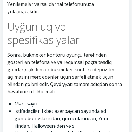
Yeniləmələr varsa, dərhal telefonunuza
yüklənəcəkdir.
Uyğunluq və
spesifikasiyalar
Sonra, bukmeker kontoru oyunçu tərəfindən
göstərilən telefona və ya rəqəmsal poçta təsdiq
göndərəcək. İdman bukmeker kontoru depozitin
açılmasını mərc edənlər üçün sərfəli etmək üçün
əlindən gələni edir. Qeydiyyatı tamamladıqdan sonra
hesabınızı doldurmalı
Mərc saytı
İstifadəçilər 1xbet azerbaycan saytında ad
günü bonuslarından, qurucularından, Yeni
ilindən, Halloween-dən və s.