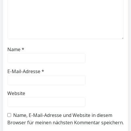
Name
*
E-Mail-Adresse
*
Website
Name, E-Mail-Adresse und Website in diesem
Browser für meinen nächsten Kommentar speichern.