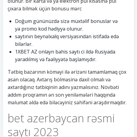
olunur. Bir karta və ya elektron pul kisəsinə pul
çıxara bilmək üçün bonusu mərc
Doğum gününüzdə sizə müxtəlif bonuslar və
ya promo kod hədiyyə olunur.
saytının beynəlxalq versiyasından istifadə edə
bilərlər.
1XBET AZ onlayn bahis saytı ci ildə Rusiyada
yaradılmış və fəaliyyətə başlamışdır.
Tətbiq bazarının köməyi ilə ərizəni tamamlamaq çox
asan olacaq. Axtarış bölməsinə daxil olmalı və
axtardığınız tətbiqinin adını yazmalısınız. Növbəti
addım proqramın ən son yeniləmələri haqqında
məlumat əldə edə biləcəyiniz səhifəni araşdırmaqdır.
bet azerbaycan rəsmi
saytı 2023