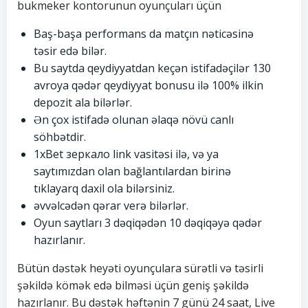
bukmeker kontorunun oyunçuları üçün
Baş-başa performans da matçın nəticəsinə
təsir edə bilər.
Bu saytda qeydiyyatdan keçən istifadəçilər 130
avroya qədər qeydiyyat bonusu ilə 100% ilkin
depozit ala bilərlər.
Ən çox istifadə olunan əlaqə növü canlı
söhbətdir.
1xBet зеркало link vasitəsi ilə, və ya
saytımızdan olan bağlantılardan birinə
tıklayarq daxil ola bilərsiniz.
əvvəlcədən qərar verə bilərlər.
Oyun saytları 3 dəqiqədən 10 dəqiqəyə qədər
hazırlanır.
Bütün dəstək heyəti oyunçulara sürətli və təsirli
şəkildə kömək edə bilməsi üçün geniş şəkildə
hazırlanır. Bu dəstək həftənin 7 günü 24 saat, Live