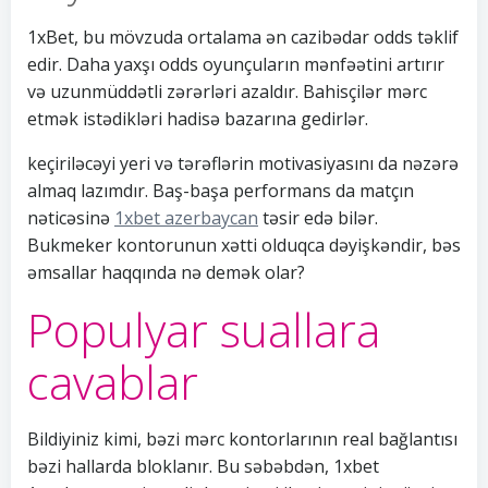
1xBet, bu mövzuda ortalama ən cazibədar odds təklif
edir. Daha yaxşı odds oyunçuların mənfəətini artırır
və uzunmüddətli zərərləri azaldır. Bahisçilər mərc
etmək istədikləri hadisə bazarına gedirlər.
keçiriləcəyi yeri və tərəflərin motivasiyasını da nəzərə
almaq lazımdır. Baş-başa performans da matçın
nəticəsinə
1xbet azerbaycan
təsir edə bilər.
Bukmeker kontorunun xətti olduqca dəyişkəndir, bəs
əmsallar haqqında nə demək olar?
Populyar suallara
cavablar
Bildiyiniz kimi, bəzi mərc kontorlarının real bağlantısı
bəzi hallarda bloklanır. Bu səbəbdən, 1xbet