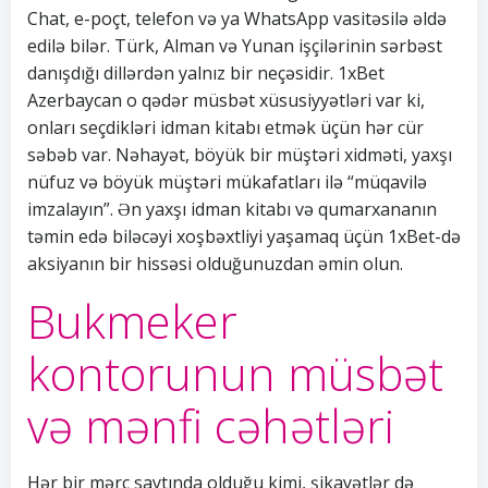
Chat, e-poçt, telefon və ya WhatsApp vasitəsilə əldə
edilə bilər. Türk, Alman və Yunan işçilərinin sərbəst
danışdığı dillərdən yalnız bir neçəsidir. 1xBet
Azerbaycan o qədər müsbət xüsusiyyətləri var ki,
onları seçdikləri idman kitabı etmək üçün hər cür
səbəb var. Nəhayət, böyük bir müştəri xidməti, yaxşı
nüfuz və böyük müştəri mükafatları ilə “müqavilə
imzalayın”. Ən yaxşı idman kitabı və qumarxananın
təmin edə biləcəyi xoşbəxtliyi yaşamaq üçün 1xBet-də
aksiyanın bir hissəsi olduğunuzdan əmin olun.
Bukmeker
kontorunun müsbət
və mənfi cəhətləri
Hər bir mərc saytında olduğu kimi, şikayətlər də