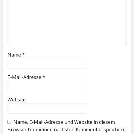
Name
*
E-Mail-Adresse
*
Website
Name, E-Mail-Adresse und Website in diesem
Browser für meinen nächsten Kommentar speichern.