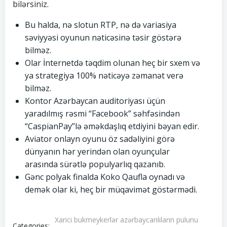
bilərsiniz.
Bu halda, nə slotun RTP, nə də variasiya
səviyyəsi oyunun nəticəsinə təsir göstərə
bilməz.
Olar İnternetdə təqdim olunan heç bir sxem və
ya strategiya 100% nəticəyə zəmanət verə
bilməz.
Kontor Azərbaycan auditoriyası üçün
yaradılmış rəsmi “Facebook” səhfəsindən
“CaspianPay”lə əməkdaşlıq etdiyini bəyan edir.
Aviator onlayn oyunu öz sadəliyini görə
dünyanın hər yerindən olan oyunçular
arasında sürətlə populyarlıq qazanıb.
Gənc polyak finalda Koko Qaufla oynadı və
demək olar ki, heç bir müqavimət göstərmədi.
Xarici bukmeykerlər azərbaycanlıların pulunu
Categories: