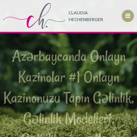
Zum
Inhalt
CLAUDIA
springen
HECHENBERGER
Azərbaycanda Onlayn
Kazinolar #1 Onlayn
Kazinonuzu Tapın Gəlinlik,
Gəlinlik Modelleri,