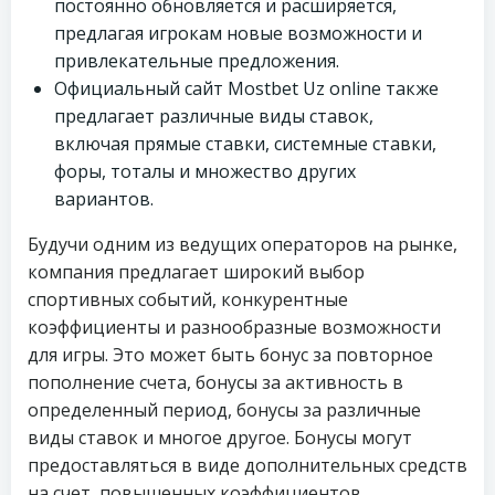
постоянно обновляется и расширяется,
предлагая игрокам новые возможности и
привлекательные предложения.
Официальный сайт Mostbet Uz online также
предлагает различные виды ставок,
включая прямые ставки, системные ставки,
форы, тоталы и множество других
вариантов.
Будучи одним из ведущих операторов на рынке,
компания предлагает широкий выбор
спортивных событий, конкурентные
коэффициенты и разнообразные возможности
для игры. Это может быть бонус за повторное
пополнение счета, бонусы за активность в
определенный период, бонусы за различные
виды ставок и многое другое. Бонусы могут
предоставляться в виде дополнительных средств
на счет, повышенных коэффициентов,