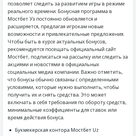
позволяет следить за развитием игры в режиме
реального времени. Бонусная программа в
Мостбет Уз постоянно обновляется и
расширяется, предлагая игрокам новые
возможности и привлекательные предложения.
Чтобы быть в курсе актуальных бонусов,
рекомендуется посещать официальный сайт
Мостбет, подписаться на рассылку или следить за
акциями и новостями в официальных
социальных медиа компании. Важно отметить,
что бонусы обычно связаны с определенными
условиями, которые нужно выполнить, чтобы
получить их и снять средства. Это может
включать в себя требования по обороту средств,
минимальные коэффициенты для ставок или
время действия бонуса.
Букмекерская контора Мостбет Uz