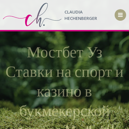
Zum
Inhalt
CLAUDIA
springen
HECHENBERGER
Мостбет Уз
Ставки на спорт и
казино в
букмекерской