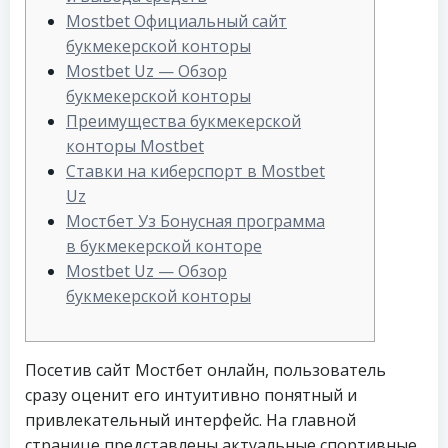
Mostbet Официальный сайт
букмекерской конторы
Mostbet Uz — Обзор
букмекерской конторы
Преимущества букмекерской
конторы Mostbet
Ставки на киберспорт в Mostbet
Uz
Мостбет Уз Бонусная программа
в букмекерской конторе
Mostbet Uz — Обзор
букмекерской конторы
Посетив сайт Мостбет онлайн, пользователь
сразу оценит его интуитивно понятный и
привлекательный интерфейс. На главной
странице представлены актуальные спортивные