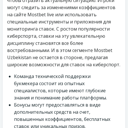
чтобы отразить актуальную ситуацию. Игроки
могут следить за изменениями коэффициентов
на сайте Mostbet live или использовать
специальные инструменты и приложения для
мониторинга ставок. С ростом популярности
киберспорта, ставки на эту увлекательную
дисциплину становятся все более
востребованными. И в этом сегменте Mostbet
Uzbekistan не остается в стороне, предлагая
широкие возможности для ставок на киберспорт.
Команда технической поддержки
букмекера состоит из опытных
специалистов, которые имеют глубокие
знания и понимание работы платформы.
Бонусы могут предоставляться в виде
дополнительных средств на счет,
повышенных коэффициентов, бесплатных
ставок или уникальных призов.