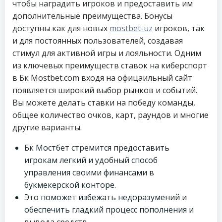
чтобы наградить игроков и предоставить им
дополнительные преимущества. Бонусы
доступны как для новых
mostbet-uz
игроков, так
и для постоянных пользователей, создавая
стимул для активной игры и лояльности. Одним
из ключевых преимуществ ставок на киберспорт
в Бк Mostbet.com входя на офицаильный сайт
появляется широкий выбор рынков и событий.
Вы можете делать ставки на победу команды,
общее количество очков, карт, раундов и многие
другие варианты.
Бк Мостбет стремится предоставить
игрокам легкий и удобный способ
управления своими финансами в
букмекерской конторе.
Это поможет избежать недоразумений и
обеспечить гладкий процесс пополнения и