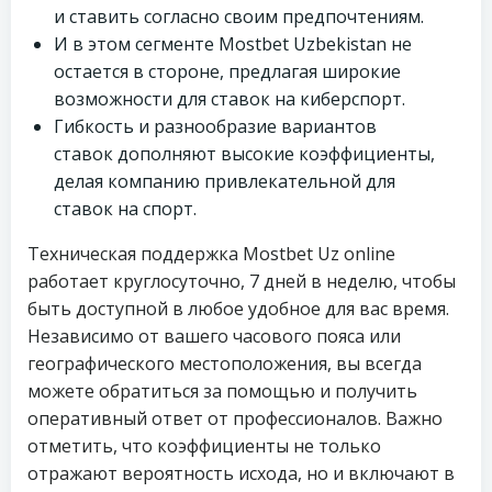
и ставить согласно своим предпочтениям.
И в этом сегменте Mostbet Uzbekistan не
остается в стороне, предлагая широкие
возможности для ставок на киберспорт.
Гибкость и разнообразие вариантов
ставок дополняют высокие коэффициенты,
делая компанию привлекательной для
ставок на спорт.
Техническая поддержка Mostbet Uz online
работает круглосуточно, 7 дней в неделю, чтобы
быть доступной в любое удобное для вас время.
Независимо от вашего часового пояса или
географического местоположения, вы всегда
можете обратиться за помощью и получить
оперативный ответ от профессионалов. Важно
отметить, что коэффициенты не только
отражают вероятность исхода, но и включают в