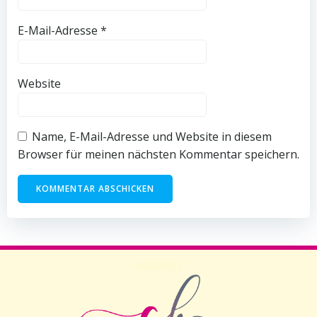
E-Mail-Adresse
*
Website
Name, E-Mail-Adresse und Website in diesem
Browser für meinen nächsten Kommentar speichern.
ADDRESS