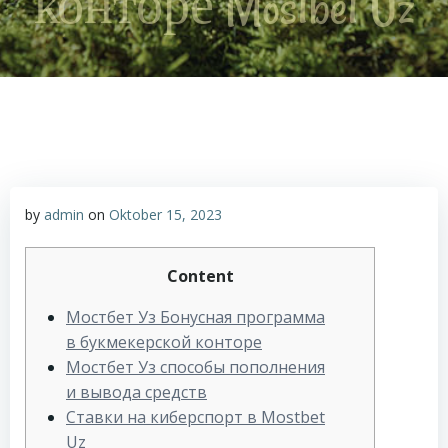
конторе Mostbet Uz
by
admin
on
Oktober 15, 2023
Content
Мостбет Уз Бонусная программа
в букмекерской конторе
Мостбет Уз способы пополнения
и вывода средств
Ставки на киберспорт в Mostbet
Uz