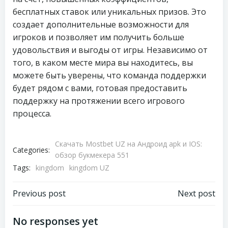
бесплатных ставок или уникальных призов. Это
создает дополнительные возможности для
игроков и позволяет им получить больше
удовольствия и выгоды от игры. Независимо от
того, в каком месте мира вы находитесь, вы
можете быть уверены, что команда поддержки
будет рядом с вами, готовая предоставить
поддержку на протяжении всего игрового
процесса.
Скачать Mostbet UZ на Андроид apk и IOS:
Categories:
обзор букмекера 551
Tags:
kingdom
kingdom UZ
Beitragsnavigation
Beitragsnav
Previous post
Next post
No responses yet