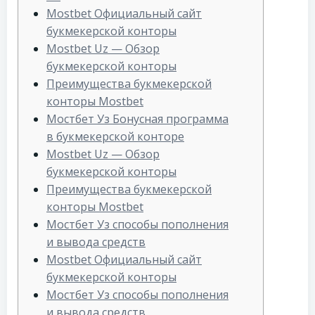
Mostbet Официальный сайт
букмекерской конторы
Mostbet Uz — Обзор
букмекерской конторы
Преимущества букмекерской
конторы Mostbet
Мостбет Уз Бонусная программа
в букмекерской конторе
Mostbet Uz — Обзор
букмекерской конторы
Преимущества букмекерской
конторы Mostbet
Мостбет Уз способы пополнения
и вывода средств
Mostbet Официальный сайт
букмекерской конторы
Мостбет Уз способы пополнения
и вывода средств