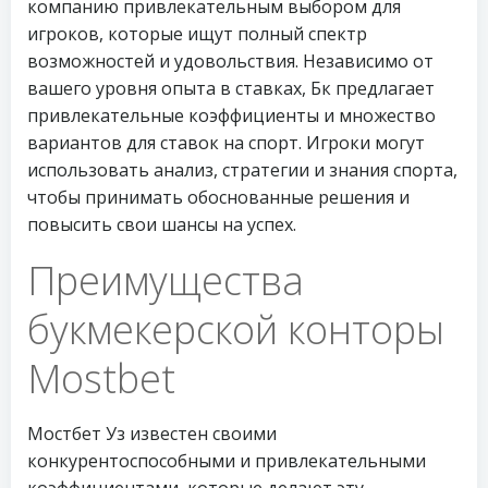
компанию привлекательным выбором для
игроков, которые ищут полный спектр
возможностей и удовольствия. Независимо от
вашего уровня опыта в ставках, Бк предлагает
привлекательные коэффициенты и множество
вариантов для ставок на спорт. Игроки могут
использовать анализ, стратегии и знания спорта,
чтобы принимать обоснованные решения и
повысить свои шансы на успех.
Преимущества
букмекерской конторы
Mostbet
Мостбет Уз известен своими
конкурентоспособными и привлекательными