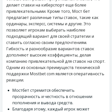
делает ставки на киберспорт еще более
привлекательными. Кроме того, Мост бет
предлагает различные типы ставок, такие как
ординары, эксперсс, системы и другие. Это
позволяет игрокам выбирать наиболее
подходящий вариант для своей стратегии и
ставить согласно своим предпочтениям.
Гибкость и разнообразие вариантов ставок
дополняют высокие коэффициенты, делая
компанию привлекательной для ставок на спорт.
Одним из основных преимуществ технической
поддержки Mostbet com является оперативность
реакции.
Мостбет стремится обеспечить
прозрачность и честность в отношении
пополнения и вывода средств.
Благодаря этому, каждый игрок может