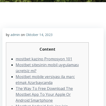
by
admin
on
Oktober 14, 2023
Content
mostbet kazino Promosyon 101
Mostbet sitesinin mobil uygulaması
ücretsiz mi?
Mostbet mobile versiyası ilə mərc
etmək Azərbaycanda
The Way To Free Download The
Mostbet App To Your Apple Or
Android Smartphone