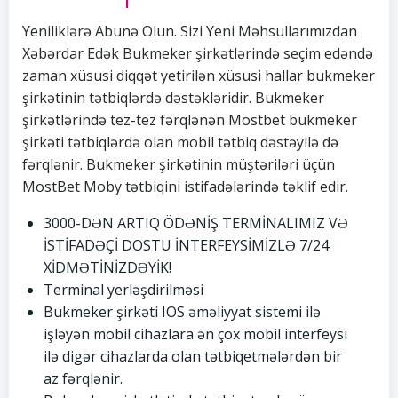
Yeniliklərə Abunə Olun. Sizi Yeni Məhsullarımızdan
Xəbərdar Edək Bukmeker şirkətlərində seçim edəndə
zaman xüsusi diqqət yetirilən xüsusi hallar bukmeker
şirkətinin tətbiqlərdə dəstəkləridir. Bukmeker
şirkətlərində tez-tez fərqlənən Mostbet bukmeker
şirkəti tətbiqlərdə olan mobil tətbiq dəstəyilə də
fərqlənir. Bukmeker şirkətinin müştəriləri üçün
MostBet Moby tətbiqini istifadələrində təklif edir.
3000-DƏN ARTIQ ÖDƏNİŞ TERMİNALIMIZ VƏ
İSTİFADƏÇİ DOSTU İNTERFEYSİMİZLƏ 7/24
XİDMƏTİNİZDƏYİK!
Terminal yerləşdirilməsi
Bukmeker şirkəti IOS əməliyyat sistemi ilə
işləyən mobil cihazlara ən çox mobil interfeysi
ilə digər cihazlarda olan tətbiqetmələrdən bir
az fərqlənir.