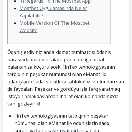
In Regards To The Mostbet App
Mostbet Uygulamasında Neler
Yapılabilir?
Mobile Version Of The Mostbet
Website
Ödəniş etdiyiniz anda xidmət təminatçısı ödəniş
barəsində məlumat alacaq və məbləğ dərhal
balansınıza köçürüləcək. FinTex texnologiyasının
tətbiqinin peşəkar nümunəsi olan eManat ilə
ödənişlərin sadə, sürətli və təhlükəsiz üsulundan sən
də faydalan! Peşəkar və gördüyü işlə fərq yaratmaq
istəyən əməkdaşlardan ibarət olan komandamızda
səni gözləyirik!
FinTex texnologiyasının tətbiqinin peşəkar
nümunəsi olan eManat ilə ödənişlərin sadə,
sürətli və təhlükəsiz üsulundan sən də