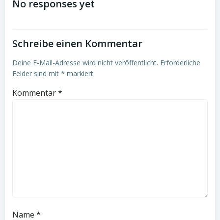
No responses yet
Schreibe einen Kommentar
Deine E-Mail-Adresse wird nicht veröffentlicht.
Erforderliche
Felder sind mit
*
markiert
Kommentar
*
Name
*