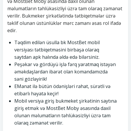
və MostBet Moby əsasında daxil olunan
məlumatların təhlükəsizliyi üzrə tam olaraq zəmanət
verilir. Bukmeker şirkətlətində tətbiqetmələr üzrə
təklif olunan üstünlüklər mərc zamanı əsas rol ifadə
edir.
Təqdim edilən üsulla bk MostBet mobil
versiyası tətbiqetməsini birbaşa olaraq
saytdan apk halında əldə edə bilərsiniz.
Peşəkar və gördüyü işlə fərq yaratmaq istəyən
əməkdaşlardan ibarət olan komandamızda
səni gözləyirik!
EManat ilə bütün ödənişləri rahat, sürətli və
etibarlı həyata keçir!
Mobil versiya giriş bukmeket şirkətinin saytına
giriş etmək və MostBet Moby əsasında daxil
olunan məlumatların təhlükəsizliyi üzrə tam
olaraq zəmanət verilir.