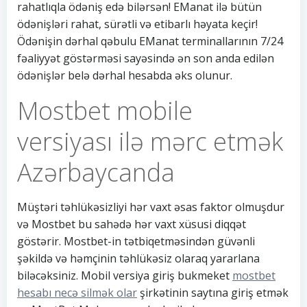
rahatlıqla ödəniş edə bilərsən! EManat ilə bütün
ödənişləri rahat, sürətli və etibarlı həyata keçir!
Ödənişin dərhal qəbulu EManat terminallarının 7/24
fəaliyyət göstərməsi sayəsində ən son anda edilən
ödənişlər belə dərhal hesabda əks olunur.
Mostbet mobile
versiyası ilə mərc etmək
Azərbaycanda
Müştəri təhlükəsizliyi hər vaxt əsas faktor olmuşdur
və Mostbet bu sahədə hər vaxt xüsusi diqqət
göstərir. Mostbet-in tətbiqetməsindən güvənli
şəkildə və həmçinin təhlükəsiz olaraq yararlana
biləcəksiniz. Mobil versiya giriş bukmeket
mostbet
hesabı necə silmək olar
şirkətinin saytına giriş etmək