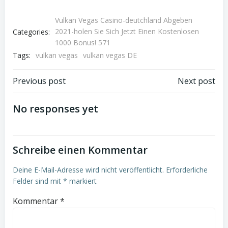
Vulkan Vegas Casino-deutchland Abgeben
2021-holen Sie Sich Jetzt Einen Kostenlosen
Categories:
1000 Bonus! 571
Tags:
vulkan vegas
vulkan vegas DE
Beitragsnavigation
Beitragsnav
Previous post
Next post
No responses yet
Schreibe einen Kommentar
Deine E-Mail-Adresse wird nicht veröffentlicht.
Erforderliche
Felder sind mit
*
markiert
Kommentar
*