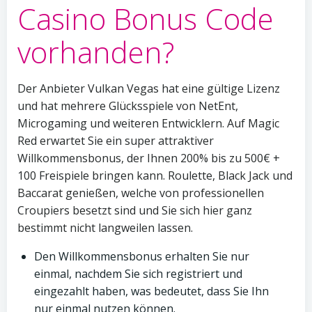
Casino Bonus Code
vorhanden?
Der Anbieter Vulkan Vegas hat eine gültige Lizenz
und hat mehrere Glücksspiele von NetEnt,
Microgaming und weiteren Entwicklern. Auf Magic
Red erwartet Sie ein super attraktiver
Willkommensbonus, der Ihnen 200% bis zu 500€ +
100 Freispiele bringen kann. Roulette, Black Jack und
Baccarat genießen, welche von professionellen
Croupiers besetzt sind und Sie sich hier ganz
bestimmt nicht langweilen lassen.
Den Willkommensbonus erhalten Sie nur
einmal, nachdem Sie sich registriert und
eingezahlt haben, was bedeutet, dass Sie Ihn
nur einmal nutzen können.