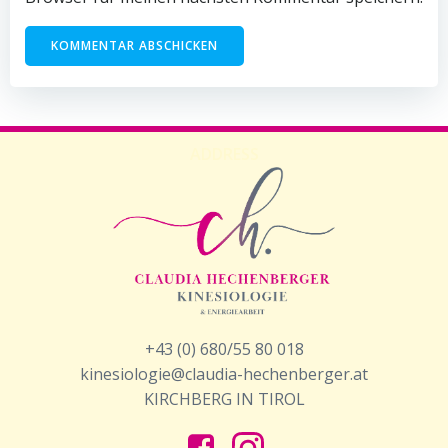
ADDRESS
+43 (0) 680/55 80 018
kinesiologie@claudia-hechenberger.at
KIRCHBERG IN TIROL