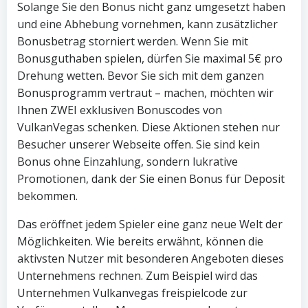
Solange Sie den Bonus nicht ganz umgesetzt haben
und eine Abhebung vornehmen, kann zusätzlicher
Bonusbetrag storniert werden. Wenn Sie mit
Bonusguthaben spielen, dürfen Sie maximal 5€ pro
Drehung wetten. Bevor Sie sich mit dem ganzen
Bonusprogramm vertraut – machen, möchten wir
Ihnen ZWEI exklusiven Bonuscodes von
VulkanVegas schenken. Diese Aktionen stehen nur
Besucher unserer Webseite offen. Sie sind kein
Bonus ohne Einzahlung, sondern lukrative
Promotionen, dank der Sie einen Bonus für Deposit
bekommen.
Das eröffnet jedem Spieler eine ganz neue Welt der
Möglichkeiten. Wie bereits erwähnt, können die
aktivsten Nutzer mit besonderen Angeboten dieses
Unternehmens rechnen. Zum Beispiel wird das
Unternehmen Vulkanvegas freispielcode zur