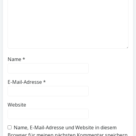
Name
*
E-Mail-Adresse
*
Website
Name, E-Mail-Adresse und Website in diesem
Browser für meinen nächsten Kommentar speichern.