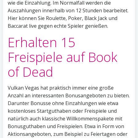
wie die Einzahlung. Im Normalfall werden die
Auszahlungen innerhalb von 12 Stunden bearbeitet.
Hier können Sie Roulette, Poker, Black Jack und
Baccarat live gegen echte Spieler genießen.
Erhalten 15
Freispiele auf Book
of Dead
Vulkan Vegas hat praktisch immer eine große
Anzahl an interessanten Bonusangeboten zu bieten.
Darunter Bonusse ohne Einzahlungen wie etwa
kostenloses Startguthaben oder Freispiele und
natürlich auch klassische Willkommenspakete mit
Bonusguthaben und Freispielen. Etwa in Form von
Aktionsangeboten, zum Beispiel zu Feiertagen oder