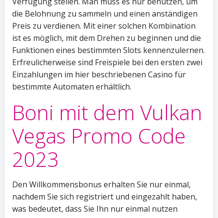
Verfügung stellen. Man muss es nur benutzen, um
die Belohnung zu sammeln und einen anständigen
Preis zu verdienen. Mit einer solchen Kombination
ist es möglich, mit dem Drehen zu beginnen und die
Funktionen eines bestimmten Slots kennenzulernen.
Erfreulicherweise sind Freispiele bei den ersten zwei
Einzahlungen im hier beschriebenen Casino für
bestimmte Automaten erhältlich.
Boni mit dem Vulkan
Vegas Promo Code
2023
Den Willkommensbonus erhalten Sie nur einmal,
nachdem Sie sich registriert und eingezahlt haben,
was bedeutet, dass Sie Ihn nur einmal nutzen