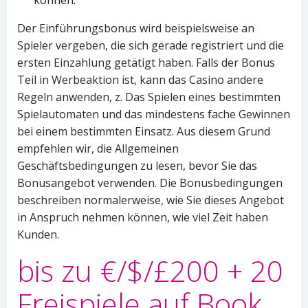
können.
Der Einführungsbonus wird beispielsweise an
Spieler vergeben, die sich gerade registriert und die
ersten Einzahlung getätigt haben. Falls der Bonus
Teil in Werbeaktion ist, kann das Casino andere
Regeln anwenden, z. Das Spielen eines bestimmten
Spielautomaten und das mindestens fache Gewinnen
bei einem bestimmten Einsatz. Aus diesem Grund
empfehlen wir, die Allgemeinen
Geschäftsbedingungen zu lesen, bevor Sie das
Bonusangebot verwenden. Die Bonusbedingungen
beschreiben normalerweise, wie Sie dieses Angebot
in Anspruch nehmen können, wie viel Zeit haben
Kunden.
bis zu €/$/£200 + 20
Freispiele auf Book