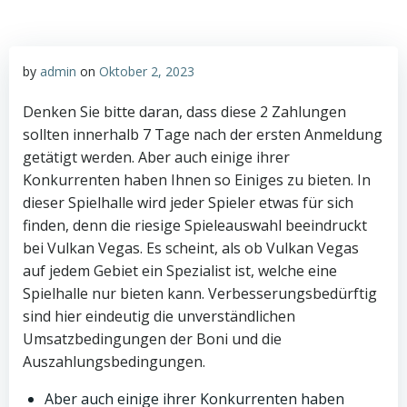
by
admin
on
Oktober 2, 2023
Denken Sie bitte daran, dass diese 2 Zahlungen
sollten innerhalb 7 Tage nach der ersten Anmeldung
getätigt werden. Aber auch einige ihrer
Konkurrenten haben Ihnen so Einiges zu bieten. In
dieser Spielhalle wird jeder Spieler etwas für sich
finden, denn die riesige Spieleauswahl beeindruckt
bei Vulkan Vegas. Es scheint, als ob Vulkan Vegas
auf jedem Gebiet ein Spezialist ist, welche eine
Spielhalle nur bieten kann. Verbesserungsbedürftig
sind hier eindeutig die unverständlichen
Umsatzbedingungen der Boni und die
Auszahlungsbedingungen.
Aber auch einige ihrer Konkurrenten haben