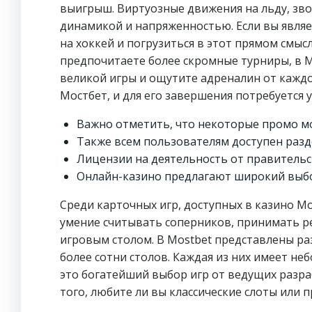
выигрыш. Виртуозные движения на льду, зво
динамикой и напряженностью. Если вы являе
на хоккей и погрузиться в этот прямом смы
предпочитаете более скромные турниры, в M
великой игры и ощутите адреналин от каждог
Мостбет, и для его завершения потребуется
Важно отметить, что некоторые промо м
Также всем пользователям доступен разд
Лицензии на деятельность от правительст
Онлайн-казино предлагают широкий выбо
Среди карточных игр, доступных в казино Mos
умение считывать соперников, принимать ре
игровым столом. В Mostbet представлены ра
более сотни столов. Каждая из них имеет не
это богатейший выбор игр от ведущих разраб
того, любите ли вы классические слоты или 