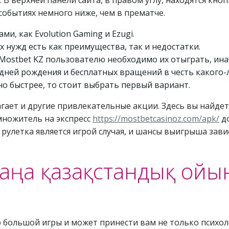
 верхней панели сайта, в правом углу, находятся кноп
событиях немного ниже, чем в прематче.
и, как Evolution Gaming и Ezugi.
х нужд есть как преимущества, так и недостатки.
Mostbet KZ пользователю необходимо их отыграть, инач
дней рождения и бесплатных вращений в честь какого-
но быстрее, то стоит выбрать первый вариант.
ает и другие привлекательные акции. Здесь вы найдете
множитель на экспресс
https://mostbetcasinoz.com/apk/
до
рулетка является игрой случая, и шансы выигрыша зави
 жаңа қазақстандық о
ю большой игры и может принести вам не только психол