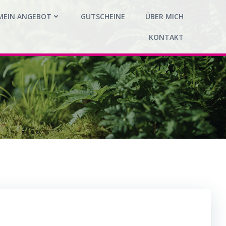
MEIN ANGEBOT
GUTSCHEINE
ÜBER MICH
KONTAKT