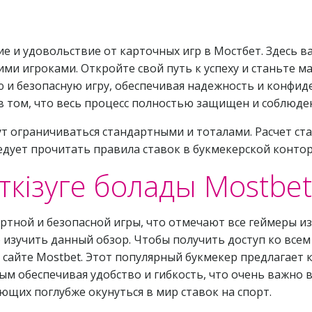
е и удовольствие от карточных игр в Мостбет. Здесь 
ми игроками. Откройте свой путь к успеху и станьте м
ую и безопасную игру, обеспечивая надежность и конфи
в том, что весь процесс полностью защищен и соблюден
ут ограничиваться стандартными и тоталами. Расчет ст
едует прочитать правила ставок в букмекерской контор
ткізуге болады Mostbe
тной и безопасной игры, что отмечают все геймеры из 
 изучить данный обзор. Чтобы получить доступ ко все
 сайте Mostbet. Этот популярный букмекер предлагает
ым обеспечивая удобство и гибкость, что очень важно в
щих поглубже окунуться в мир ставок на спорт.