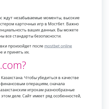
вас ждут незабываемые моменты, высокие
астером карточных игр в Мостбет. Важно
денциальность ваших данных. Вы можете
ы все стандарты безопасности.
авки произойдет после
mostbet online
е и принять их.
t.com?
Казахстана. Чтобы убедиться в качестве
м финансовым операциям, сначала
 казахстанским игрокам разнообразные
 этом деле. Сайт имеет ряд особенностей,