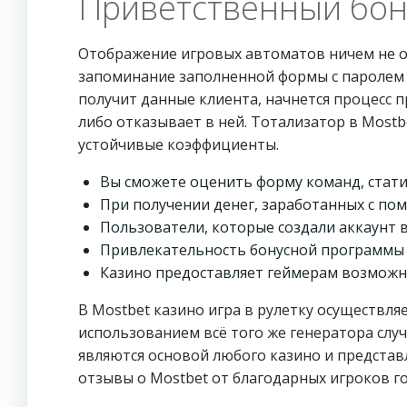
Приветственный бон
Отображение игровых автоматов ничем не от
запоминание заполненной формы с паролем и
получит данные клиента, начнется процесс 
либо отказывает в ней. Тотализатор в Mostb
устойчивые коэффициенты.
Вы сможете оценить форму команд, стати
При получении денег, заработанных с пом
Пользователи, которые создали аккаунт в
Привлекательность бонусной программы 
Казино предоставляет геймерам возможнос
В Mostbet казино игра в рулетку осуществл
использованием всё того же генератора случ
являются основой любого казино и представ
отзывы о Mostbet от благодарных игроков го