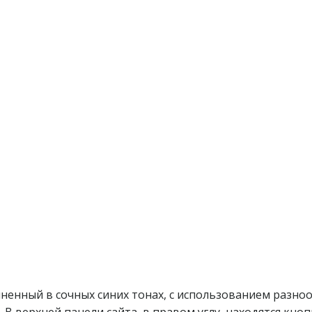
лненный в сочных синих тонах, с использованием разно