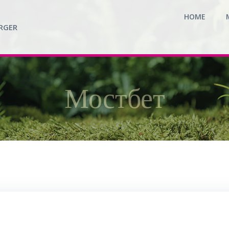
HOME
RGER
Мостбет