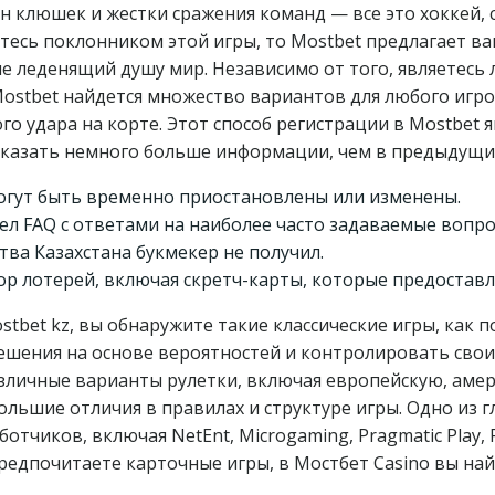
н клюшек и жестки сражения команд — все это хоккей,
тесь поклонником этой игры, то Mostbet предлагает в
сле леденящий душу мир. Независимо от того, являетес
ostbet найдется множество вариантов для любого игро
о удара на корте. Этот способ регистрации в Mostbet я
 указать немного больше информации, чем в предыдущих
огут быть временно приостановлены или изменены.
ел FAQ с ответами на наиболее часто задаваемые вопро
ва Казахстана букмекер не получил.
р лотерей, включая скретч-карты, которые предостав
tbet kz, вы обнаружите такие классические игры, как п
шения на основе вероятностей и контролировать свои 
зличные варианты рулетки, включая европейскую, амер
большие отличия в правилах и структуре игры. Одно из
отчиков, включая NetEnt, Microgaming, Pragmatic Play, 
предпочитаете карточные игры, в Мостбет Casino вы най