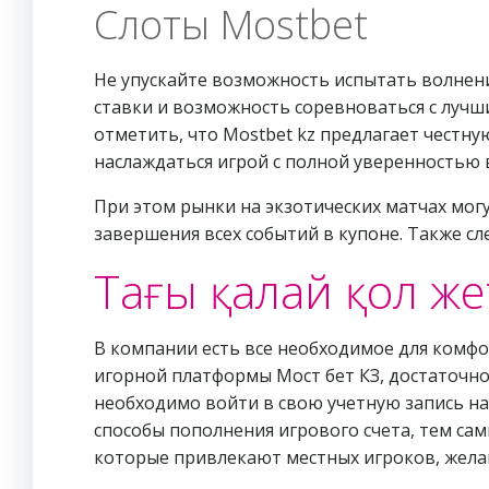
Слоты Mostbet
Не упускайте возможность испытать волнени
ставки и возможность соревноваться с лучши
отметить, что Mostbet kz предлагает честн
наслаждаться игрой с полной уверенностью 
При этом рынки на экзотических матчах мог
завершения всех событий в купоне. Также сл
Тағы қалай қол же
В компании есть все необходимое для комфор
игорной платформы Мост бет КЗ, достаточно
необходимо войти в свою учетную запись на
способы пополнения игрового счета, тем сам
которые привлекают местных игроков, желаю