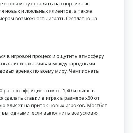
бетторы могут ставить на спортивные
ля новых и лояльных клиентов, а также
ймерам возможность играть бесплатно на
ся в игровой процесс и ощутить атмосферу
ижных лиг и заканчивая международными
едовых аренах по всему миру. Чемпионаты
0 раз с коэффициентом от 1,40 и выше в
я сделать ставки в играх в размере x60 от
ую влияет на приток новых игроков. Мостбет
ь выгодными, если выполнить все условия