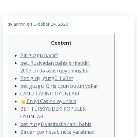
by
admin
on
Oktober 24, 2023
Content
Bir güzgü nədir?
bet, Rusiyadan bahis şirkətidir.
2007 ci ildə əsası qoyulmuşdur.
Bet: giriş, güzgü 1 xBet
bet güzgü: Giriş üçün bütün yollar
CANLI CASİNO OYUNLARI
En iyi Casino oyunları
BET TÜRKİYE’DEKİ POPÜLER
OYUNLAR
bet güzgü vasitəsilə canlı bahis
Birdən çox hesab necə yaratmaq