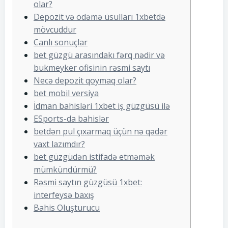
olar?
Depozit və ödəmə üsulları 1xbetdə
mövcuddur
Canlı sonuçlar
bet güzgü arasındakı fərq nədir və
bukmeyker ofisinin rəsmi saytı
Necə depozit qoymaq olar?
bet mobil versiya
İdman bahisləri 1xbet iş güzgüsü ilə
ESports-da bahislər
betdən pul çıxarmaq üçün nə qədər
vaxt lazımdır?
bet güzgüdən istifadə etməmək
mümkündürmü?
Rəsmi saytın güzgüsü 1xbet:
interfeysə baxış
Bahis Oluşturucu