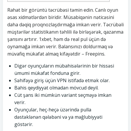
Rahat bir görüntü təcrübəsi təmin edin. Canlı oyun
əsas xidmətlərdən biridir. Müsabiqənin nəticəsini
daha dəqiq proqnozlaşdırmağa imkan verir. Təcrübəli
müştərilər statistikanın təhlili ilə birləşərək, qazanma
şansını artırır. 1xbet, həm də real pul üçün də
oynamağa imkan verir. Balansınızı doldurmaq və
müvafiq mükafat almaq kifayətdir – Freepins.
Digər oyunçuların mübahisələrinin bir hissəsi
ümumi mükafat fonduna girir.
Səhifəyə giriş üçün VPN istifadə etmək olar.
Bahis qeydiyyat olmadan mövcud deyil.
Cüt şans iki mümkün variant seçməyə imkan
verir.
Oyunçular, heç-heçə üzərində pulla
dəstəklənən qələbəni və ya məğlubiyyəti
göstərir.