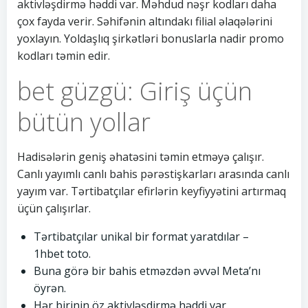
aktivləşdirmə həddi var. Məhdud nəşr kodları daha
çox fayda verir. Səhifənin altındakı filial əlaqələrini
yoxlayın. Yoldaşlıq şirkətləri bonuslarla nadir promo
kodları təmin edir.
bet güzgü: Giriş üçün
bütün yollar
Hadisələrin geniş əhatəsini təmin etməyə çalışır.
Canlı yayımlı canlı bahis pərəstişkarları arasında canlı
yayım var. Tərtibatçılar efirlərin keyfiyyətini artırmaq
üçün çalışırlar.
Tərtibatçılar unikal bir format yaratdılar –
1hbet toto.
Buna görə bir bahis etməzdən əvvəl Meta’nı
öyrən.
Hər birinin öz aktivləşdirmə həddi var.