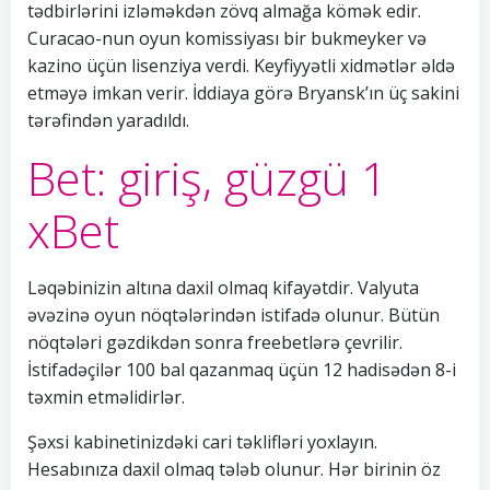
tədbirlərini izləməkdən zövq almağa kömək edir.
Curacao-nun oyun komissiyası bir bukmeyker və
kazino üçün lisenziya verdi. Keyfiyyətli xidmətlər əldə
etməyə imkan verir. İddiaya görə Bryansk’ın üç sakini
tərəfindən yaradıldı.
Bet: giriş, güzgü 1
xBet
Ləqəbinizin altına daxil olmaq kifayətdir. Valyuta
əvəzinə oyun nöqtələrindən istifadə olunur. Bütün
nöqtələri gəzdikdən sonra freebetlərə çevrilir.
İstifadəçilər 100 bal qazanmaq üçün 12 hadisədən 8-i
təxmin etməlidirlər.
Şəxsi kabinetinizdəki cari təklifləri yoxlayın.
Hesabınıza daxil olmaq tələb olunur. Hər birinin öz