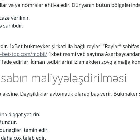
vollar və ya nömrələr ehtiva edir. Dünyanın bütün bölgələrin
azə verilmir.
 sahibdir.
ır. 1xBet bukmeyker şirkəti ilə bağlı rəyləri “Rəylər” səhifəs
x-bet-top.com/mobil/
1xbet rəsmi veb saytına Azərbaycandan 
ifadə edirlər. İdman tədbirlərini izləməkdən zövq almağa köm
esabın maliyyələşdirilməsi
əksinə. Dəyişikliklər avtomatik olaraq baş verir. Bukmaker 
nə diqqət yetirin.
ğundur.
abunəçiləri təmin edir.
daha çox tələb edir.