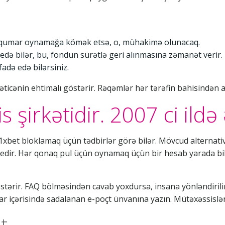
mə qumar oynamağa kömək etsə, o, mühakimə olunacaq.
də bilər, bu, fondun sürətlə geri alınmasına zəmanət verir.
fadə edə bilərsiniz.
ticənin ehtimalı göstərir. Rəqəmlər hər tərəfin bahisindən ası
s şirkətidir. 2007 ci ild
bet bloklamaq üçün tədbirlər görə bilər. Mövcud alternativlə
if edir. Hər qonaq pul üçün oynamaq üçün bir hesab yarada b
stərir. FAQ bölməsindən cavab yoxdursa, insana yönləndirilir
tlar içərisində sadalanan e-poçt ünvanına yazın. Mütəxəssislə
t