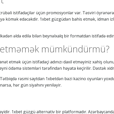
übəli istifadəçilər üçün promosyonlar var. Təsviri öyrənərək
məyə kömək edəcəkdir. 1xbet güzgüdən bahis etmək, idman iz
lkədən əldə edilə bilən beynəlxalq bir formatdan istifadə edir
də etməmək mümkündürmü?
manət etmək üçün istifadəçi adınızı daxil etməyiniz xahiş olun
eyni ödəmə sistemləri tərəfindən həyata keçirilir. Dəstək xid
. Tətbiqdə rəsmi saytdan 1xbetdən bəzi kazino oyunları yoxdu
anarsa, hər gün siyahını yeniləyir.
yidir. 1xbet güzgü alternativ bir platformadır. Azərbaycand