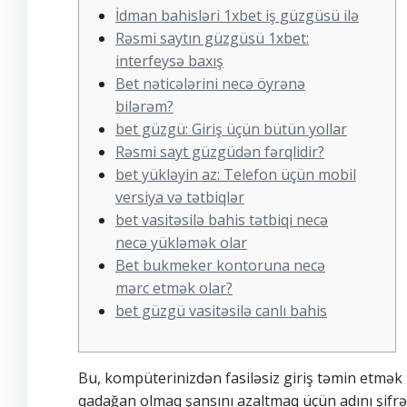
İdman bahisləri 1xbet iş güzgüsü ilə
Rəsmi saytın güzgüsü 1xbet:
interfeysə baxış
Bet nəticələrini necə öyrənə
bilərəm?
bet güzgü: Giriş üçün bütün yollar
Rəsmi sayt güzgüdən fərqlidir?
bet yükləyin az: Telefon üçün mobil
versiya və tətbiqlər
bet vasitəsilə bahis tətbiqi necə
necə yükləmək olar
Bet bukmeker kontoruna necə
mərc etmək olar?
bet güzgü vasitəsilə canlı bahis
Bu, kompüterinizdən fasiləsiz giriş təmin etmək 
qadağan olmaq şansını azaltmaq üçün adını şifrə