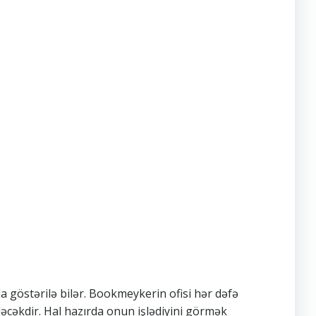
a göstərilə bilər. Bookmeykerin ofisi hər dəfə
əcəkdir. Hal hazırda onun işlədiyini görmək