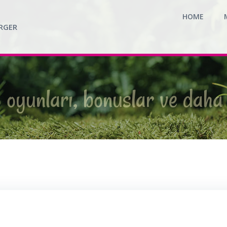
HOME
RGER
 oyunları, bonuslar ve daha 