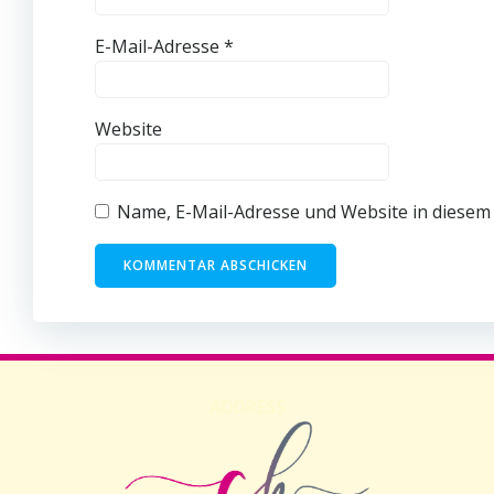
E-Mail-Adresse
*
Website
Name, E-Mail-Adresse und Website in diesem
ADDRESS