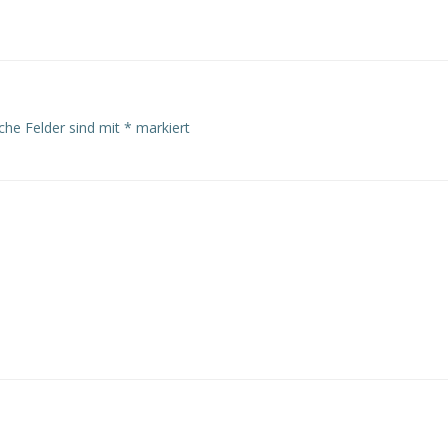
iche Felder sind mit
*
markiert