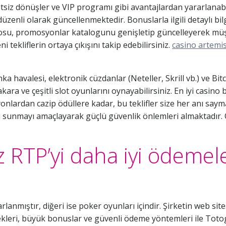
siz dönüşler ve VIP programı gibi avantajlardan yararlanabil
zenli olarak güncellenmektedir. Bonuslarla ilgili detaylı bi
osu, promosyonlar katalogunu genişletip güncelleyerek müşte
tekliflerin ortaya çıkışını takip edebilirsiniz.
casino artemi
havalesi, elektronik cüzdanlar (Neteller, Skrill vb.) ve Bitco
kara ve çeşitli slot oyunlarını oynayabilirsiniz. En iyi casi
nlardan cazip ödüllere kadar, bu teklifler size her anı saymak
nmayı amaçlayarak güçlü güvenlik önlemleri almaktadır. Oyun
RTP’yi daha iyi ödemeler
anmıştır, diğeri ise poker oyunları içindir. Şirketin web site
kleri, büyük bonuslar ve güvenli ödeme yöntemleri ile Totoga