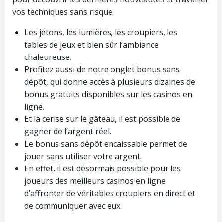
vos techniques sans risque.
Les jetons, les lumières, les croupiers, les
tables de jeux et bien sûr l’ambiance
chaleureuse.
Profitez aussi de notre onglet bonus sans
dépôt, qui donne accès à plusieurs dizaines de
bonus gratuits disponibles sur les casinos en
ligne.
Et la cerise sur le gâteau, il est possible de
gagner de l’argent réel.
Le bonus sans dépôt encaissable permet de
jouer sans utiliser votre argent.
En effet, il est désormais possible pour les
joueurs des meilleurs casinos en ligne
d’affronter de véritables croupiers en direct et
de communiquer avec eux.