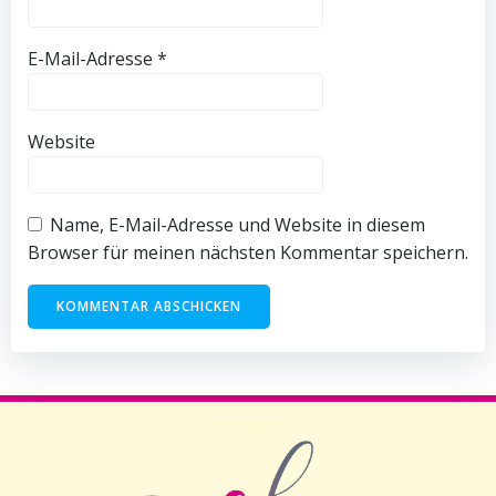
E-Mail-Adresse
*
Website
Name, E-Mail-Adresse und Website in diesem
Browser für meinen nächsten Kommentar speichern.
ADDRESS