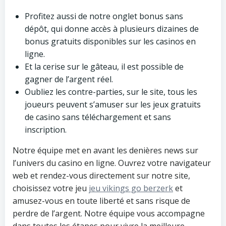
Profitez aussi de notre onglet bonus sans
dépôt, qui donne accès à plusieurs dizaines de
bonus gratuits disponibles sur les casinos en
ligne.
Et la cerise sur le gâteau, il est possible de
gagner de l’argent réel.
Oubliez les contre-parties, sur le site, tous les
joueurs peuvent s’amuser sur les jeux gratuits
de casino sans téléchargement et sans
inscription.
Notre équipe met en avant les denières news sur
l’univers du casino en ligne. Ouvrez votre navigateur
web et rendez-vous directement sur notre site,
choisissez votre jeu
jeu vikings go berzerk
et
amusez-vous en toute liberté et sans risque de
perdre de l’argent. Notre équipe vous accompagne