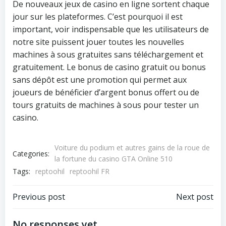
De nouveaux jeux de casino en ligne sortent chaque
jour sur les plateformes. C’est pourquoi il est
important, voir indispensable que les utilisateurs de
notre site puissent jouer toutes les nouvelles
machines à sous gratuites sans téléchargement et
gratuitement. Le bonus de casino gratuit ou bonus
sans dépôt est une promotion qui permet aux
joueurs de bénéficier d’argent bonus offert ou de
tours gratuits de machines à sous pour tester un
casino.
Voiture du podium et autres gains de la roue de
Categories:
la fortune du casino GTA Online 510
Tags:
reptoohil
reptoohil FR
Beitragsnavigation
Beitragsnav
Previous post
Next post
No responses yet