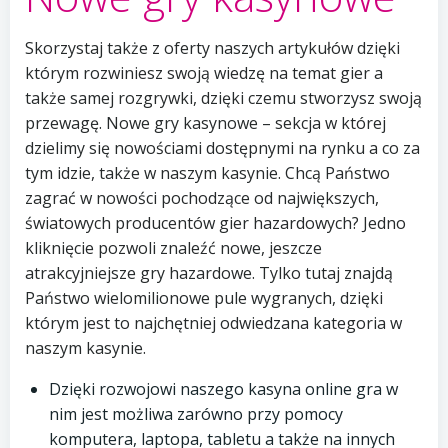
Skorzystaj także z oferty naszych artykułów dzięki
którym rozwiniesz swoją wiedzę na temat gier a
także samej rozgrywki, dzięki czemu stworzysz swoją
przewagę. Nowe gry kasynowe – sekcja w której
dzielimy się nowościami dostępnymi na rynku a co za
tym idzie, także w naszym kasynie. Chcą Państwo
zagrać w nowości pochodzące od największych,
światowych producentów gier hazardowych? Jedno
kliknięcie pozwoli znaleźć nowe, jeszcze
atrakcyjniejsze gry hazardowe. Tylko tutaj znajdą
Państwo wielomilionowe pule wygranych, dzięki
którym jest to najchętniej odwiedzana kategoria w
naszym kasynie.
Dzięki rozwojowi naszego kasyna online gra w
nim jest możliwa zarówno przy pomocy
komputera, laptopa, tabletu a także na innych